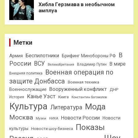
Хибла Герзмава в необычном
амплуа
Метки
В
Беспилотники
Армия
Брифинг Минобороны РФ
России
ВСУ
В мире
Владимир Путин
Великобритания
Военная операция по
Внешняя политика
защите Донбасса
Военная техника
Вооруженный конфликт
Военнослужащие
ДНР
Канье Уэст
Книга
История
Константин Богомолов
Культура
Мода
Литература
Москва
Новости России
Новости
Музеи
НИКА
Показы
культуры
Новости шоу-бизнеса