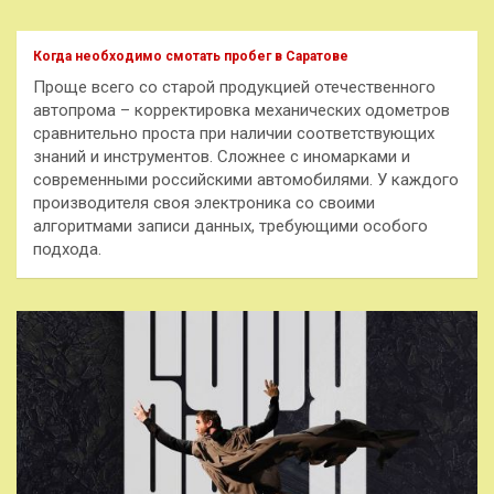
с
к
Когда необходимо смотать пробег в Саратове
Проще всего со старой продукцией отечественного
автопрома – корректировка механических одометров
сравнительно проста при наличии соответствующих
знаний и инструментов. Сложнее с иномарками и
современными российскими автомобилями. У каждого
производителя своя электроника со своими
алгоритмами записи данных, требующими особого
подхода.