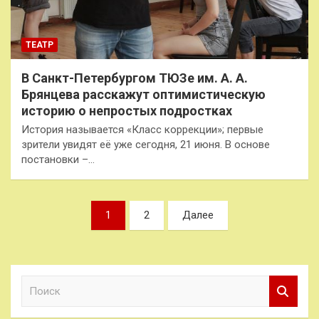
ТЕАТР
В Санкт-Петербургом ТЮЗе им. А. А.
Брянцева расскажут оптимистическую
историю о непростых подростках
История называется «Класс коррекции»; первые
зрители увидят её уже сегодня, 21 июня. В основе
постановки –…
Пагинация
1
2
Далее
записей
П
о
и