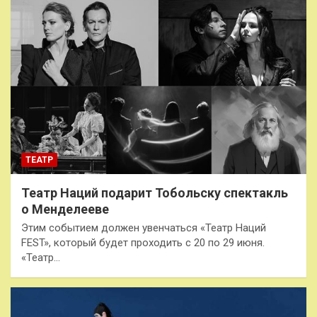
ТЕАТР
Театр Наций подарит Тобольску спектакль
о Менделееве
Этим событием должен увенчаться «Театр Наций
FEST», который будет проходить с 20 по 29 июня.
«Театр…