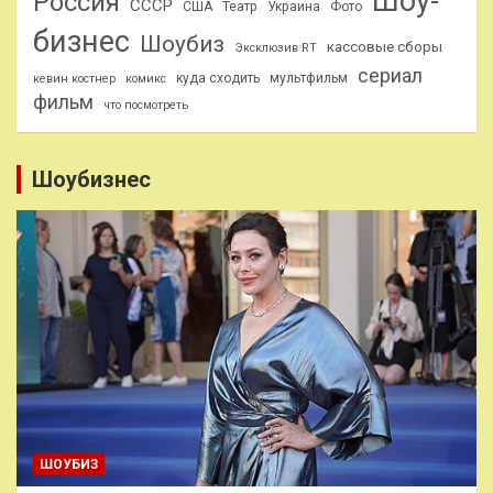
Шоу-
Россия
СССР
США
Театр
Украина
Фото
бизнес
Шоубиз
кассовые сборы
Эксклюзив RT
сериал
куда сходить
мультфильм
кевин костнер
комикс
фильм
что посмотреть
Шоубизнес
ШОУБИЗ