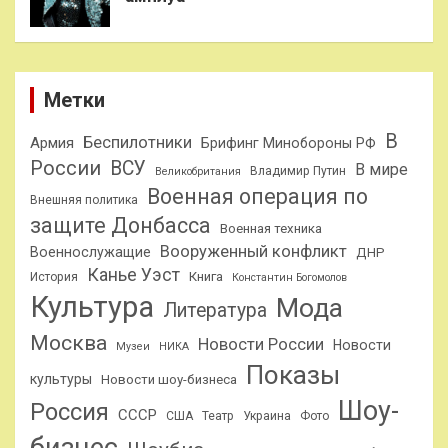
Метки
В
Беспилотники
Армия
Брифинг Минобороны РФ
России
ВСУ
В мире
Владимир Путин
Великобритания
Военная операция по
Внешняя политика
защите Донбасса
Военная техника
Вооруженный конфликт
Военнослужащие
ДНР
Канье Уэст
Книга
История
Константин Богомолов
Культура
Мода
Литература
Москва
Новости России
Новости
Музеи
НИКА
Показы
культуры
Новости шоу-бизнеса
Шоу-
Россия
СССР
США
Театр
Украина
Фото
бизнес