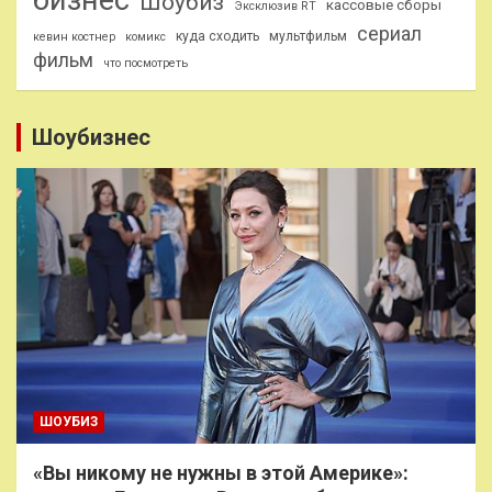
Шоубиз
кассовые сборы
Эксклюзив RT
сериал
куда сходить
мультфильм
кевин костнер
комикс
фильм
что посмотреть
Шоубизнес
ШОУБИЗ
«Вы никому не нужны в этой Америке»: