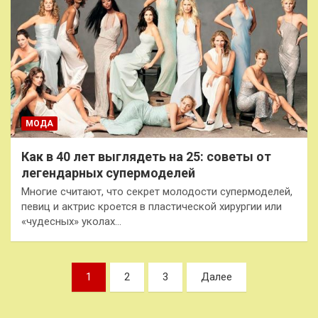
МОДА
Как в 40 лет выглядеть на 25: советы от
легендарных супермоделей
Многие считают, что секрет молодости супермоделей,
певиц и актрис кроется в пластической хирургии или
«чудесных» уколах…
Пагинация
1
2
3
Далее
записей