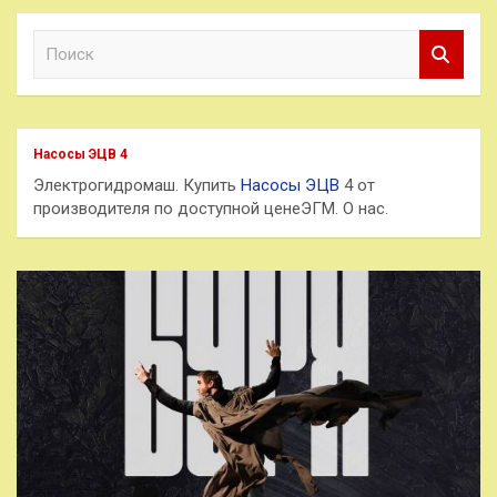
П
о
и
с
к
Насосы ЭЦВ 4
Электрогидромаш. Купить
Насосы ЭЦВ
4 от
производителя по доступной ценеЭГМ. О нас.