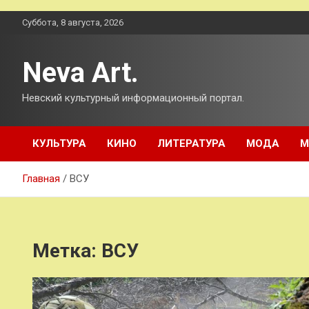
Перейти
Суббота, 8 августа, 2026
к
содержимому
Neva Art.
Невский культурный информационный портал.
КУЛЬТУРА
КИНО
ЛИТЕРАТУРА
МОДА
М
Главная
ВСУ
Метка:
ВСУ