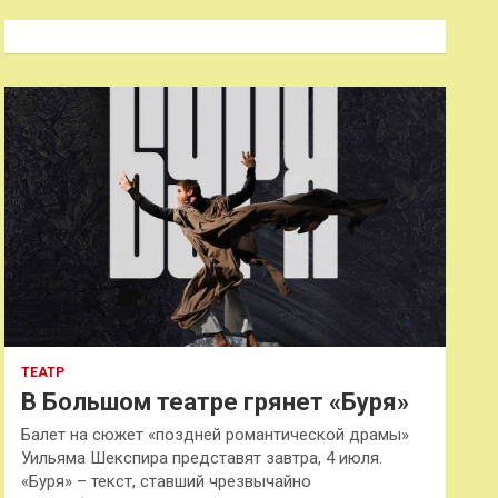
с
к
ТЕАТР
В Большом театре грянет «Буря»
Балет на сюжет «поздней романтической драмы»
Уильяма Шекспира представят завтра, 4 июля.
«Буря» – текст, ставший чрезвычайно