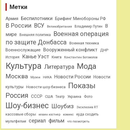
Метки
Беспилотники
Армия
Брифинг Минобороны РФ
В России
ВСУ
В
Владимир Путин
Великобритания
Военная операция
мире
Внешняя политика
по защите Донбасса
Военная техника
Вооруженный конфликт
Военнослужащие
ДНР
Канье Уэст
Книга
История
Константин Богомолов
Культура
Мода
Литература
Москва
Новости России
Новости
Музеи
НИКА
Показы
культуры
Новости шоу-бизнеса
Россия
СССР
США
Театр
Украина
Фото
Шоу-бизнес
Шоубиз
Эксклюзив RT
кассовые сборы
куда сходить
кевин костнер
комикс
сериал
фильм
мультфильм
что посмотреть