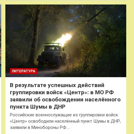
ЛИТЕРАТУРА
В результате успешных действий
группировки войск «Центр»: в МО РФ
заявили об освобождении населённого
пункта Шумы в ДНР
Российские военнослужащие из группировки войск
«Центр» освободили населённый пункт Шумы в ДНР,
заявили в Минобороны РФ.…