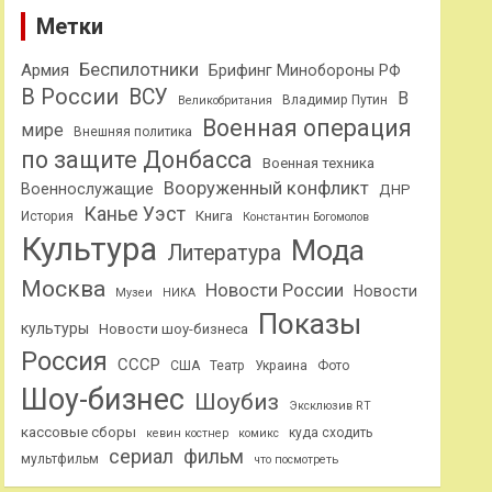
Метки
Беспилотники
Армия
Брифинг Минобороны РФ
В России
ВСУ
В
Владимир Путин
Великобритания
Военная операция
мире
Внешняя политика
по защите Донбасса
Военная техника
Вооруженный конфликт
Военнослужащие
ДНР
Канье Уэст
Книга
История
Константин Богомолов
Культура
Мода
Литература
Москва
Новости России
Новости
Музеи
НИКА
Показы
культуры
Новости шоу-бизнеса
Россия
СССР
США
Театр
Украина
Фото
Шоу-бизнес
Шоубиз
Эксклюзив RT
кассовые сборы
куда сходить
кевин костнер
комикс
сериал
фильм
мультфильм
что посмотреть