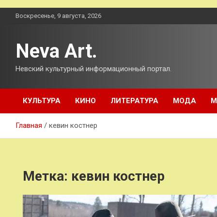
Перейти
Воскресенье, 9 августа, 2026
к
содержимому
Neva Art.
Невский культурный информационный портал.
КУЛЬТУРА
КИНО
ЛИТЕРАТУРА
МОДА
М
Главная
кевин костнер
Метка:
кевин костнер