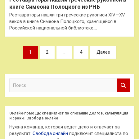
книге Симеона Полоцкого из РНБ
Реставраторы нашли три греческие рукописи XIV—XV
веков в книге Симеона Полоцкого, хранящейся в
Российской национальной библиотеке.…
Пагинация
1
2
…
4
Далее
записей
П
о
и
с
к
Онлайн-помощь: специалист по списанию долгов, калькуляция
и сроки | Свобода.онлайн
Нужна команда, которая ведёт дело и отвечает за
результат.
Свобода.онлайн
подключит специалиста по