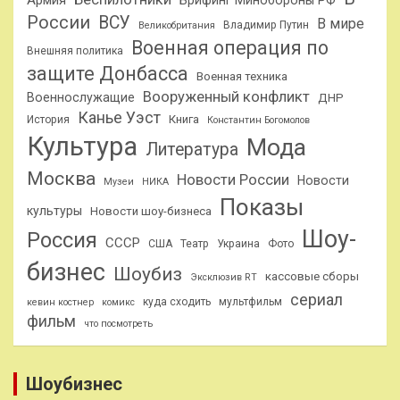
России
ВСУ
В мире
Владимир Путин
Великобритания
Военная операция по
Внешняя политика
защите Донбасса
Военная техника
Вооруженный конфликт
Военнослужащие
ДНР
Канье Уэст
Книга
История
Константин Богомолов
Культура
Мода
Литература
Москва
Новости России
Новости
Музеи
НИКА
Показы
культуры
Новости шоу-бизнеса
Шоу-
Россия
СССР
США
Театр
Украина
Фото
бизнес
Шоубиз
кассовые сборы
Эксклюзив RT
сериал
куда сходить
мультфильм
кевин костнер
комикс
фильм
что посмотреть
Шоубизнес