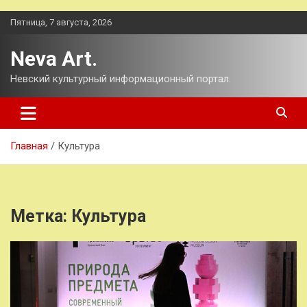
Перейти
Пятница, 7 августа, 2026
к
содержимому
Neva Art.
Невский культурный информационный портал.
Главная
Культура
Метка:
Культура