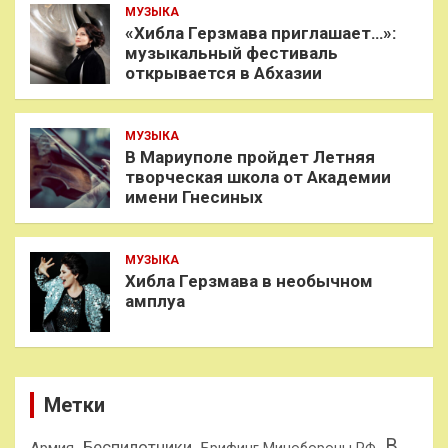
МУЗЫКА
«Хибла Герзмава приглашает…»:
музыкальный фестиваль
открывается в Абхазии
МУЗЫКА
В Мариуполе пройдет Летняя
творческая школа от Академии
имени Гнесиных
МУЗЫКА
Хибла Герзмава в необычном
амплуа
Метки
В
Беспилотники
Армия
Брифинг Минобороны РФ