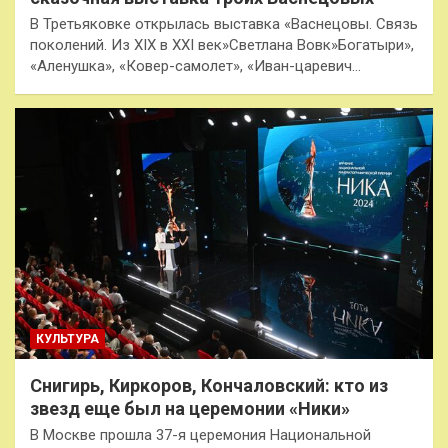
В Третьяковке открылась выставка «Васнецовы. Связь
поколений. Из XIX в XXI век»Светлана Вовк»Богатыри»,
«Аленушка», «Ковер-самолет», «Иван-царевич…
КУЛЬТУРА
Снигирь, Киркоров, Кончаловский: кто из
звезд еще был на церемонии «Ники»
В Москве прошла 37-я церемония Национальной