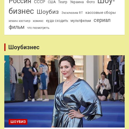
Шоу-
Россия
СССР
США
Театр
Украина
Фото
бизнес
Шоубиз
кассовые сборы
Эксклюзив RT
сериал
куда сходить
мультфильм
кевин костнер
комикс
фильм
что посмотреть
Шоубизнес
ШОУБИЗ