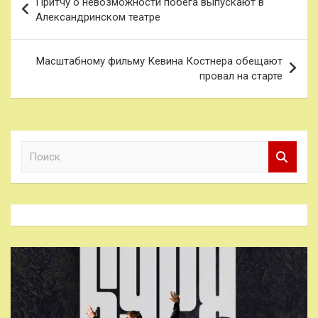
Притчу о невозможности побега выпускают в
по
Александринском театре
записям
Масштабному фильму Кевина Костнера обещают
провал на старте
П
о
и
с
к