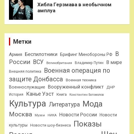
Хибла Герзмава в необычном
амплуа
Метки
В
Беспилотники
Армия
Брифинг Минобороны РФ
России
ВСУ
В мире
Владимир Путин
Великобритания
Военная операция по
Внешняя политика
защите Донбасса
Военная техника
Вооруженный конфликт
Военнослужащие
ДНР
Канье Уэст
Книга
История
Константин Богомолов
Культура
Мода
Литература
Москва
Новости России
Новости
Музеи
НИКА
Показы
культуры
Новости шоу-бизнеса