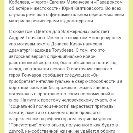
Кобелева, «Фарго» Евгения Маленчева и «Парадоксом
об актёре и жестокости» Юрия Квятковского. Во всех
случаях речь шла о фундаментальном переосмыслении
материала режиссёрами и драматургами.
С сюжетом «Цветов для Элджернона» работает
Андрей Гончаров. Именно с сюжетом – инсценировку
«по мотивам текста Дэниела Киза» написала
драматург Надежда Толубеева. О том, что это
авторская версия с принципиально новой
расстановкой акцентов, было объявлено почти год
назад, на открытии сезона. О состоянии главного
героя Гончаров сообщает следующее: «Он
приобретает интеллектуальные сверх-способности и в
короткий срок как бы проживает жизнь заново,
погружаясь в пространство своих воспоминаний и
снов. На пути к простому человеческому счастью и
“социальной полноценности” вырастают преграды
памяти, памяти о странном опыте прошлого,
закреплённом на рефлекторном, нутряном уровне.
“Присутствие” этого опыта, полученного как будто в
другой, не-собственной жизни, не удаёется обойти