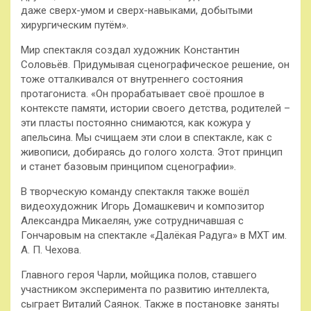
даже сверх-умом и сверх-навыками, добытыми
хирургическим путём».
Мир спектакля создал художник Константин
Соловьёв. Придумывая сценографическое решение, он
тоже отталкивался от внутреннего состояния
протагониста. «Он прорабатывает своё прошлое в
контексте памяти, истории своего детства, родителей –
эти пласты постоянно снимаются, как кожура у
апельсина. Мы счищаем эти слои в спектакле, как с
живописи, добираясь до голого холста. Этот принцип
и станет базовым принципом сценографии».
В творческую команду спектакля также вошёл
видеохудожник Игорь Домашкевич и композитор
Александра Микаелян, уже сотрудничавшая с
Гончаровым на спектакле «Далёкая Радуга» в МХТ им.
А. П. Чехова.
Главного героя Чарли, мойщика полов, ставшего
участником эксперимента по развитию интеллекта,
сыграет Виталий Саянок. Также в постановке заняты