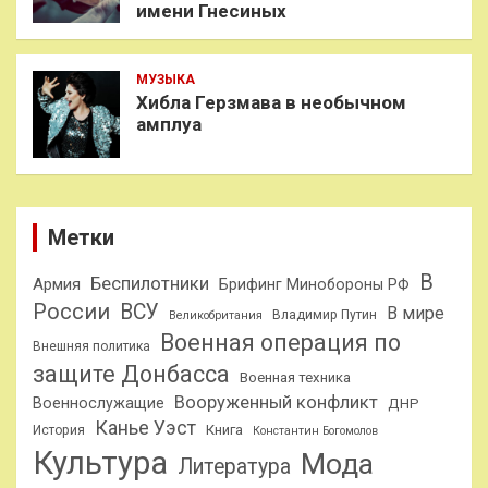
имени Гнесиных
МУЗЫКА
Хибла Герзмава в необычном
амплуа
Метки
В
Беспилотники
Армия
Брифинг Минобороны РФ
России
ВСУ
В мире
Владимир Путин
Великобритания
Военная операция по
Внешняя политика
защите Донбасса
Военная техника
Вооруженный конфликт
Военнослужащие
ДНР
Канье Уэст
Книга
История
Константин Богомолов
Культура
Мода
Литература