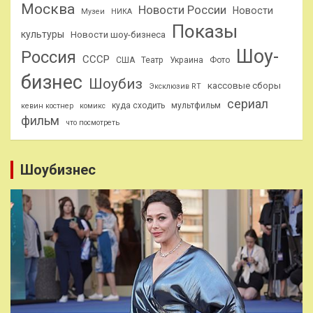
Москва
Новости России
Новости
Музеи
НИКА
Показы
культуры
Новости шоу-бизнеса
Шоу-
Россия
СССР
США
Театр
Украина
Фото
бизнес
Шоубиз
кассовые сборы
Эксклюзив RT
сериал
куда сходить
мультфильм
кевин костнер
комикс
фильм
что посмотреть
Шоубизнес