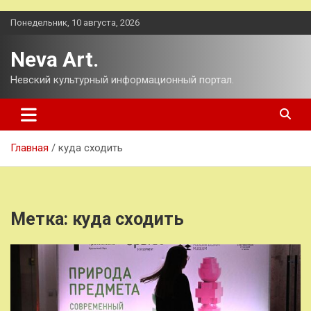
Перейти
Понедельник, 10 августа, 2026
к
содержимому
Neva Art.
Невский культурный информационный портал.
Главная
куда сходить
Метка:
куда сходить