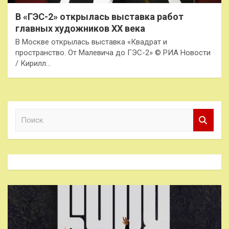
В «ГЭС-2» открылась выставка работ
главных художников XX века
В Москве открылась выставка «Квадрат и
пространство. От Малевича до ГЭС-2» © РИА Новости
/ Кирилл…
П
о
и
с
к