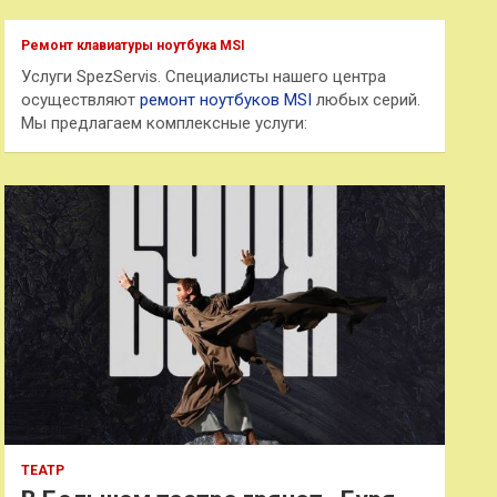
с
к
Ремонт клавиатуры ноутбука MSI
Услуги SpezServis. Специалисты нашего центра
осуществляют
ремонт ноутбуков MSI
любых серий.
Мы предлагаем комплексные услуги:
ТЕАТР