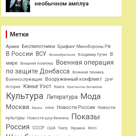
необычном амплуа
Метки
Беспилотники
Армия
Брифинг Минобороны РФ
В России
ВСУ
В
Владимир Путин
Великобритания
Военная операция
мире
Внешняя политика
по защите Донбасса
Военная техника
Вооруженный конфликт
Военнослужащие
ДНР
Канье Уэст
Книга
История
Константин Богомолов
Культура
Мода
Литература
Москва
Новости России
Новости
Музеи
НИКА
Показы
культуры
Новости шоу-бизнеса
Россия
СССР
США
Театр
Украина
Фото