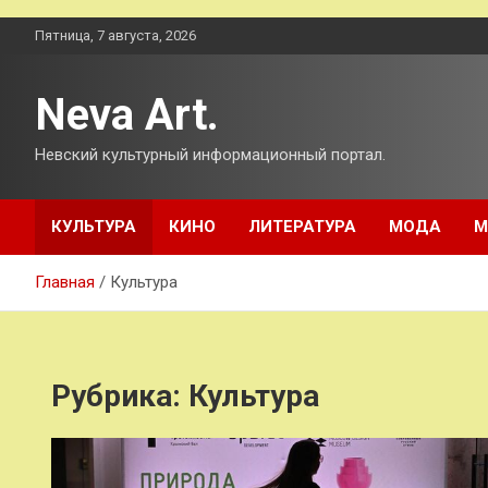
Перейти
Пятница, 7 августа, 2026
к
содержимому
Neva Art.
Невский культурный информационный портал.
КУЛЬТУРА
КИНО
ЛИТЕРАТУРА
МОДА
М
Главная
Культура
Рубрика:
Культура