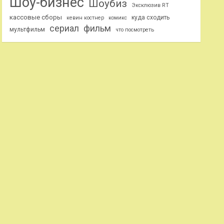
Шоу-бизнес
Шоубиз
Эксклюзив RT
кассовые сборы
куда сходить
кевин костнер
комикс
сериал
фильм
мультфильм
что посмотреть