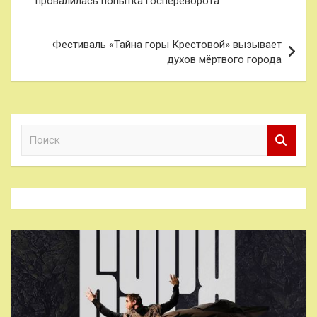
провалилась попытка госпереворота
записям
Фестиваль «Тайна горы Крестовой» вызывает
духов мёртвого города
П
о
и
с
к