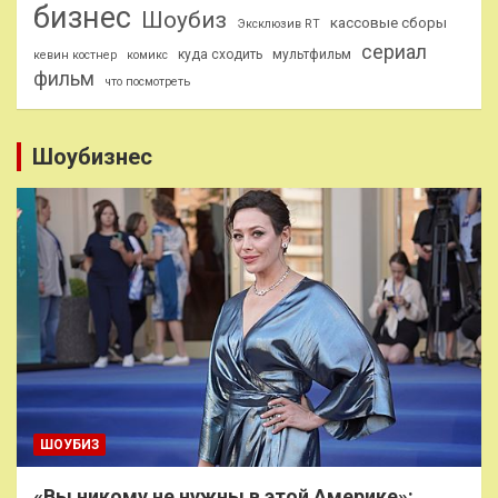
бизнес
Шоубиз
кассовые сборы
Эксклюзив RT
сериал
куда сходить
мультфильм
кевин костнер
комикс
фильм
что посмотреть
Шоубизнес
ШОУБИЗ
«Вы никому не нужны в этой Америке»: