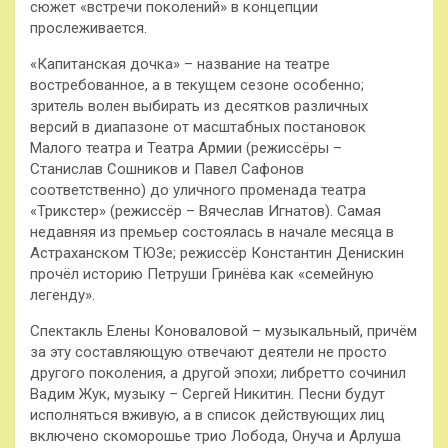
сюжет «встречи поколений» в концепции
прослеживается.
«Капитанская дочка» – название на театре
востребованное, а в текущем сезоне особенно;
зритель волен выбирать из десятков различных
версий в диапазоне от масштабных постановок
Малого театра и Театра Армии (режиссёры –
Станислав Сошников и Павел Сафонов
соответственно) до уличного променада театра
«Трикстер» (режиссёр – Вячеслав Игнатов). Самая
недавняя из премьер состоялась в начале месяца в
Астраханском ТЮЗе; режиссёр Константин Денискин
прочёл историю Петруши Гринёва как «семейную
легенду».
Спектакль Елены Коноваловой – музыкальный, причём
за эту составляющую отвечают деятели не просто
другого поколения, а другой эпохи; либретто сочинил
Вадим Жук, музыку – Сергей Никитин. Песни будут
исполняться вживую, а в список действующих лиц
включено скоморошье трио Лобода, Онуча и Арлуша