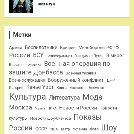
амплуа
Метки
В
Беспилотники
Армия
Брифинг Минобороны РФ
России
ВСУ
В мире
Владимир Путин
Великобритания
Военная операция по
Внешняя политика
защите Донбасса
Военная техника
Вооруженный конфликт
Военнослужащие
ДНР
Канье Уэст
Книга
История
Константин Богомолов
Культура
Мода
Литература
Москва
Новости России
Новости
Музеи
НИКА
Показы
культуры
Новости шоу-бизнеса
Шоу-
Россия
СССР
США
Театр
Украина
Фото