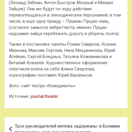
(Леонид Зябкин, Антон Быстров-Мокрый и Михаил
Зайцев). Они же будут по ходу действия
перевоплощаться в эпизодических персонажей, в том
числе, в ещё одну триаду – Пушкин-Пущин-заяц
(согласно замыслу либреттиста, именно Пущин
надоумил зайца перебежать дорогу и уберечь поэта).
Также в постановке заняты Роман Смирнов, Ксения
Иванова, Максим Сергеев, Нина Мещанинова, Юрий
Агейкин, Сергей Бледных, Татьяна Кожевникова и
Виталий Ковалёв. Художественное оформление
спектакля взяла на себя Алина Сверлова,
хореографию поставил Юрий Васильков.
Фото: сайт театра
«Комедианты»
Источник:
journal.theater
Навигация
Трое руководителей мятежа задержаны: в Боливии
по