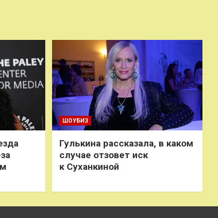
ШОУБИЗ
езда
Гулькина рассказала, в каком
-за
случае отзовет иск
ем
к Суханкиной