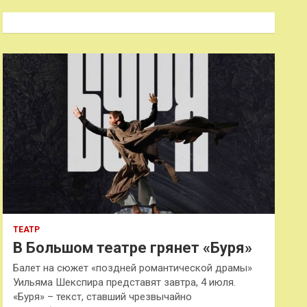
с
к
ТЕАТР
В Большом театре грянет «Буря»
Балет на сюжет «поздней романтической драмы»
Уильяма Шекспира представят завтра, 4 июля.
«Буря» – текст, ставший чрезвычайно