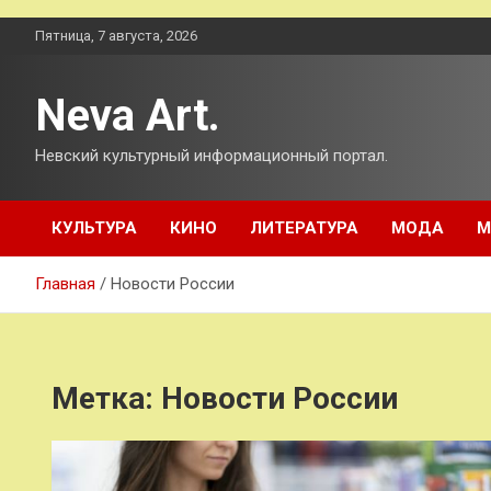
Перейти
Пятница, 7 августа, 2026
к
содержимому
Neva Art.
Невский культурный информационный портал.
КУЛЬТУРА
КИНО
ЛИТЕРАТУРА
МОДА
М
Главная
Новости России
Метка:
Новости России