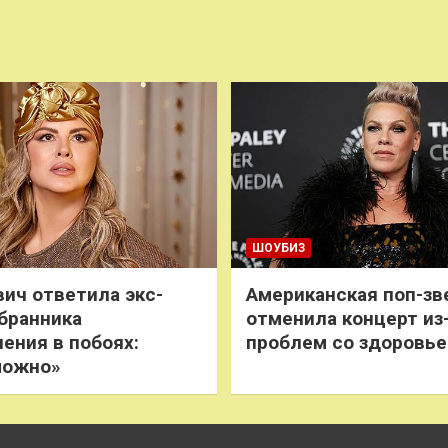
ШОУБИЗ
ич ответила экс-
Американская поп-зв
бранника
отменила концерт из
нения в побоях:
проблем со здоровь
можно»