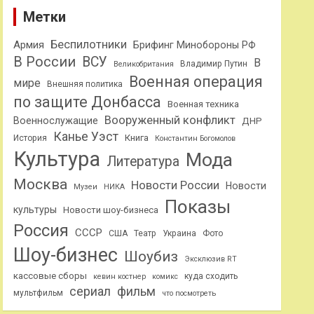
Метки
Беспилотники
Армия
Брифинг Минобороны РФ
В России
ВСУ
В
Владимир Путин
Великобритания
Военная операция
мире
Внешняя политика
по защите Донбасса
Военная техника
Вооруженный конфликт
Военнослужащие
ДНР
Канье Уэст
Книга
История
Константин Богомолов
Культура
Мода
Литература
Москва
Новости России
Новости
Музеи
НИКА
Показы
культуры
Новости шоу-бизнеса
Россия
СССР
США
Театр
Украина
Фото
Шоу-бизнес
Шоубиз
Эксклюзив RT
кассовые сборы
куда сходить
кевин костнер
комикс
сериал
фильм
мультфильм
что посмотреть