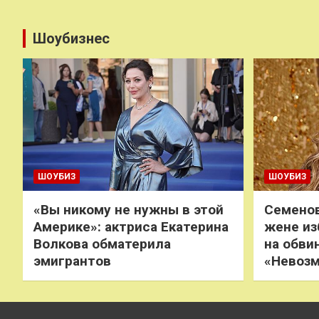
Шоубизнес
ШОУБИЗ
ШОУБИЗ
«Вы никому не нужны в этой
Семенов
Америке»: актриса Екатерина
жене из
Волкова обматерила
на обви
эмигрантов
«Невоз