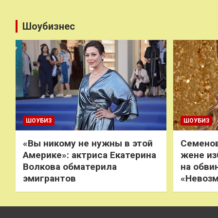
Шоубизнес
ШОУБИЗ
ШОУБИЗ
«Вы никому не нужны в этой
Семенов
Америке»: актриса Екатерина
жене из
Волкова обматерила
на обви
эмигрантов
«Невоз