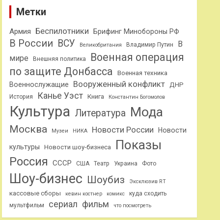
Метки
Беспилотники
Армия
Брифинг Минобороны РФ
В России
ВСУ
В
Владимир Путин
Великобритания
Военная операция
мире
Внешняя политика
по защите Донбасса
Военная техника
Вооруженный конфликт
Военнослужащие
ДНР
Канье Уэст
Книга
История
Константин Богомолов
Культура
Мода
Литература
Москва
Новости России
Новости
Музеи
НИКА
Показы
культуры
Новости шоу-бизнеса
Россия
СССР
США
Театр
Украина
Фото
Шоу-бизнес
Шоубиз
Эксклюзив RT
кассовые сборы
куда сходить
кевин костнер
комикс
сериал
фильм
мультфильм
что посмотреть