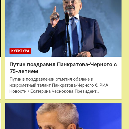
КУЛЬТУРА
Путин поздравил Панкратова-Черного с
75-летием
Путин в поздравлении отметил обаяние и
искрометный талант Панкратова-Черного © РИА
Новости / Екатерина Чеснокова Президент…