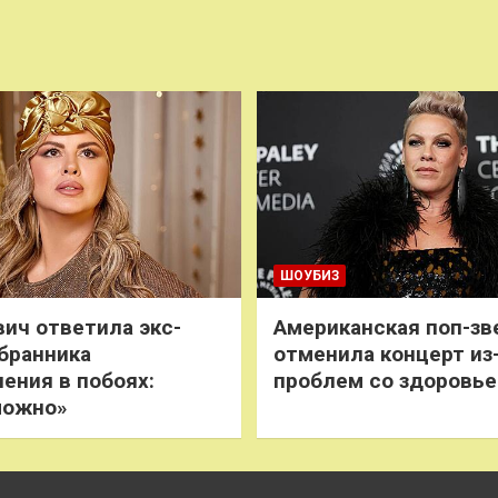
ШОУБИЗ
ич ответила экс-
Американская поп-зв
бранника
отменила концерт из
нения в побоях:
проблем со здоровь
можно»