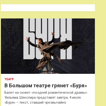
с
к
ТЕАТР
В Большом театре грянет «Буря»
Балет на сюжет «поздней романтической драмы»
Уильяма Шекспира представят завтра, 4 июля.
«Буря» – текст, ставший чрезвычайно