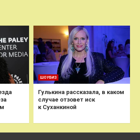
ШОУБИЗ
езда
Гулькина рассказала, в каком
-за
случае отзовет иск
ем
к Суханкиной