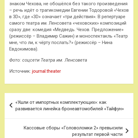
знаком Чехова, не обошёлся без такого произведения
– речь идёт о трагикомедии Евгении Тодоровой «Чехов
в 3D», где «3D» означает «три действия». В репертуаре
самого театра им. Ленсовета «чеховских» композиций
сразу две: комедия «Медведь. Чехов. Предложение»
(режиссёр – Владимир Сажин) и моноспектакль «Театр
мне, что ли, к чёрту послать?» (режиссёр – Нина
Евдокимова).
Фото: соцсети Театра им. Ленсовета
Источник:
journal.theater
Навигация
«Ушли от импортных комплектующих»: как
по
развивается линейка бронеавтомобилей «Тайфун»
записям
Кассовые сборы «Головоломки 2» превысили
результат первой части