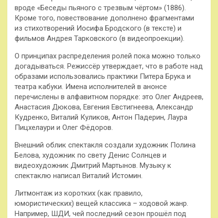
вроде «Беседы пьяного с трезвым чёртом» (1886).
Кроме того, повествование дополнено фрагментами
из стихотворений Иосифа Бродского (в тексте) и
фильмов Андрея Тарковского (в видеопроекции).
О принципах распределения ролей пока можно только
догадываться. Режиссёр утверждает, что в работе над
образами использовались практики Питера Брука и
театра кабуки. Имена исполнителей в анонсе
перечислены в алфавитном порядке: это Олег Андреев,
Анастасия Дюкова, Евгения Евстигнеева, Александр
Кудренко, Виталий Куликов, Антон Падерин, Лаура
Пицхелаури и Олег Фёдоров.
Внешний облик спектакля создали художник Полина
Белова, художник по свету Денис Солнцев и
видеохудожник Дмитрий Мартынов. Музыку к
спектаклю написал Виталий Истомин.
Литмонтаж из коротких (как правило,
юмористических) вещей классика – ходовой жанр.
Например, ШДИ, чей последний сезон прошёл под