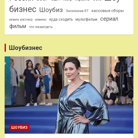
бизнес
Шоубиз
кассовые сборы
Эксклюзив RT
сериал
куда сходить
мультфильм
кевин костнер
комикс
фильм
что посмотреть
Шоубизнес
ШОУБИЗ