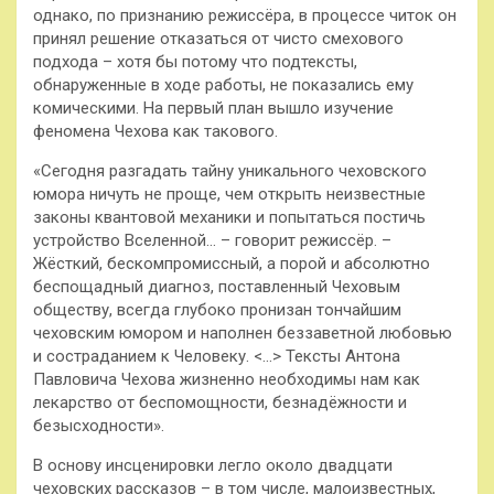
однако, по признанию режиссёра, в процессе читок он
принял решение отказаться от чисто смехового
подхода – хотя бы потому что подтексты,
обнаруженные в ходе работы, не показались ему
комическими. На первый план вышло изучение
феномена Чехова как такового.
«Сегодня разгадать тайну уникального чеховского
юмора ничуть не проще, чем открыть неизвестные
законы квантовой механики и попытаться постичь
устройство Вселенной… – говорит режиссёр. –
Жёсткий, бескомпромиссный, а порой и абсолютно
беспощадный диагноз, поставленный Чеховым
обществу, всегда глубоко пронизан тончайшим
чеховским юмором и наполнен беззаветной любовью
и состраданием к Человеку. <…> Тексты Антона
Павловича Чехова жизненно необходимы нам как
лекарство от беспомощности, безнадёжности и
безысходности».
В основу инсценировки легло около двадцати
чеховских рассказов – в том числе, малоизвестных,