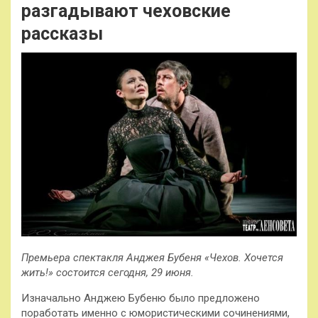
разгадывают чеховские
рассказы
Премьера спектакля Анджея Бубеня «Чехов. Хочется
жить!» состоится сегодня, 29 июня.
Изначально Анджею Бубеню было предложено
поработать именно с юмористическими сочинениями,