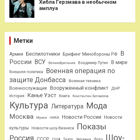
Хибла Герзмава в необычном
амплуа
Метки
В
Беспилотники
Армия
Брифинг Минобороны РФ
России
ВСУ
В мире
Владимир Путин
Великобритания
Военная операция по
Внешняя политика
защите Донбасса
Военная техника
Вооруженный конфликт
Военнослужащие
ДНР
Канье Уэст
Книга
История
Константин Богомолов
Культура
Мода
Литература
Москва
Новости России
Новости
Музеи
НИКА
Показы
культуры
Новости шоу-бизнеса
Шоу-
Россия
СССР
США
Театр
Украина
Фото