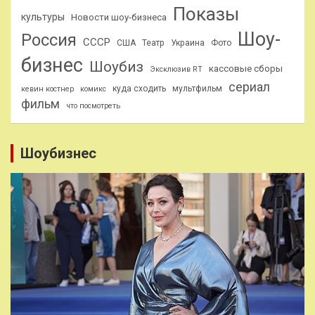
Показы
культуры
Новости шоу-бизнеса
Шоу-
Россия
СССР
США
Театр
Украина
Фото
бизнес
Шоубиз
кассовые сборы
Эксклюзив RT
сериал
куда сходить
мультфильм
кевин костнер
комикс
фильм
что посмотреть
Шоубизнес