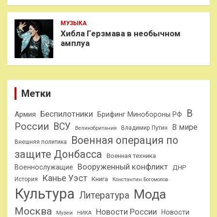
МУЗЫКА
Хибла Герзмава в необычном
амплуа
Метки
В
Беспилотники
Армия
Брифинг Минобороны РФ
России
ВСУ
В мире
Владимир Путин
Великобритания
Военная операция по
Внешняя политика
защите Донбасса
Военная техника
Вооруженный конфликт
Военнослужащие
ДНР
Канье Уэст
Книга
История
Константин Богомолов
Культура
Мода
Литература
Москва
Новости России
Новости
Музеи
НИКА