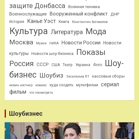
защите Донбасса
Военная техника
Вооруженный конфликт
Военнослужащие
ДНР
Канье Уэст
Книга
История
Константин Богомолов
Культура
Мода
Литература
Москва
Новости России
Новости
Музеи
НИКА
Показы
культуры
Новости шоу-бизнеса
Шоу-
Россия
СССР
США
Театр
Украина
Фото
бизнес
Шоубиз
кассовые сборы
Эксклюзив RT
сериал
куда сходить
мультфильм
кевин костнер
комикс
фильм
что посмотреть
Шоубизнес