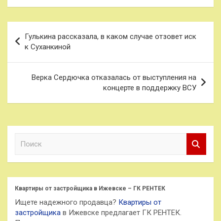
Навигация
Гулькина рассказала, в каком случае отзовет иск
по
к Суханкиной
записям
Верка Сердючка отказалась от выступления на
концерте в поддержку ВСУ
П
о
и
с
к
Квартиры от застройщика в Ижевске – ГК РЕНТЕК
Ищете надежного продавца?
Квартиры от
застройщика
в Ижевске предлагает ГК РЕНТЕК.