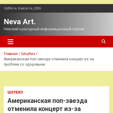
Перейти
Суббота, 8 августа, 2026
к
содержимому
Neva Art.
Невский культурный информационный портал.
Главная
Шоубиз
Американская поп-звезда отменила концерт из-за
проблем со здоровьем
ШОУБИЗ
Американская поп-звезда
отменила концерт из-за