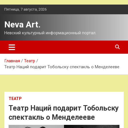
Перейти
Пятница, 7 августа, 2026
к
содержимому
Neva Art.
Невский культурный информационный портал.
Главная
Театр
Театр Наций подарит Тобольску спектакль о Менделееве
ТЕАТР
Театр Наций подарит Тобольску
спектакль о Менделееве