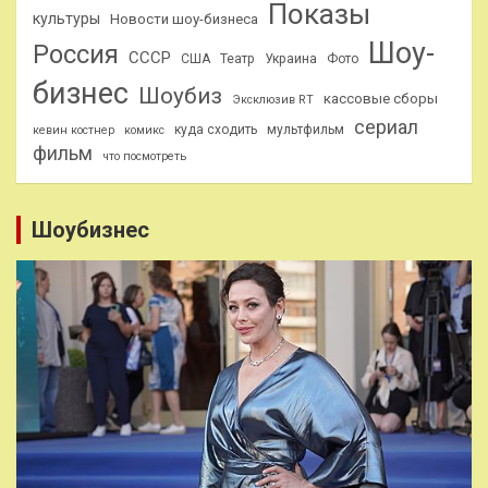
Показы
культуры
Новости шоу-бизнеса
Шоу-
Россия
СССР
США
Театр
Украина
Фото
бизнес
Шоубиз
кассовые сборы
Эксклюзив RT
сериал
куда сходить
мультфильм
кевин костнер
комикс
фильм
что посмотреть
Шоубизнес