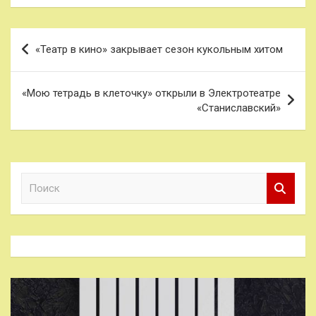
Навигация
«Театр в кино» закрывает сезон кукольным хитом
по
записям
«Мою тетрадь в клеточку» открыли в Электротеатре
«Станиславский»
П
о
и
с
к