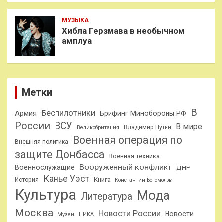
МУЗЫКА
Хибла Герзмава в необычном
амплуа
Метки
В
Беспилотники
Армия
Брифинг Минобороны РФ
России
ВСУ
В мире
Владимир Путин
Великобритания
Военная операция по
Внешняя политика
защите Донбасса
Военная техника
Вооруженный конфликт
Военнослужащие
ДНР
Канье Уэст
Книга
История
Константин Богомолов
Культура
Мода
Литература
Москва
Новости России
Новости
Музеи
НИКА