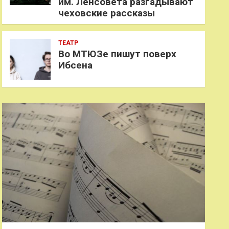
им. Ленсовета разгадывают
чеховские рассказы
ТЕАТР
Во МТЮЗе пишут поверх
Ибсена