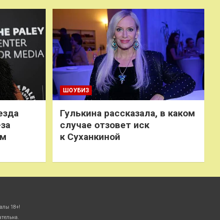
ШОУБИЗ
езда
Гулькина рассказала, в каком
-за
случае отзовет иск
ем
к Суханкиной
алы 18+!
ательна.