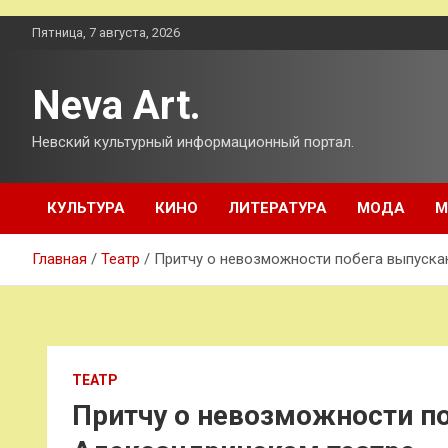
Перейти
Пятница, 7 августа, 2026
к
содержимому
Neva Art.
Невский культурный информационный портал.
КУЛЬТУРА
КИНО
ЛИТЕРАТУРА
МОДА
М
Главная
Театр
Притчу о невозможности побега выпуска
ТЕАТР
Притчу о невозможности п