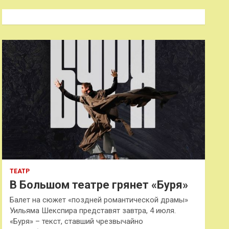
с
к
ТЕАТР
В Большом театре грянет «Буря»
Балет на сюжет «поздней романтической драмы»
Уильяма Шекспира представят завтра, 4 июля.
«Буря» – текст, ставший чрезвычайно