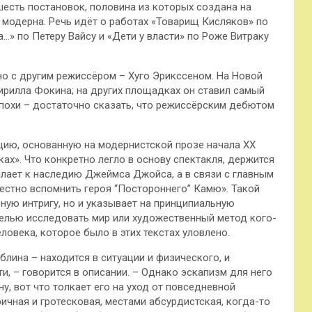
шесть постановок, половина из которых создана на
 модерна. Речь идёт о работах «Товарищ Кисляков» по
» по Петеру Вайсу и «Дети у власти» по Роже Витраку
о с другим режиссёром – Хуго Эрикссеном. На Новой
ирилла Фокина; на других площадках он ставил самый
эпохи – достаточно сказать, что режиссёрским дебютом
ию, основанную на модернистской прозе начала XX
ках». Что конкретно легло в основу спектакля, держится
сылает к наследию Джеймса Джойса, а в связи с главным
естно вспомнить героя “Постороннего” Камю». Такой
ую интригу, но и указывает на принципиальную
целью исследовать мир или художественный метод кого-
ловека, которое было в этих текстах уловлено.
блина – находится в ситуации и физического, и
, – говорится в описании. – Однако эскапизм для него
, вот что толкает его на уход от повседневной
ичная и гротесковая, местами абсурдистская, когда-то