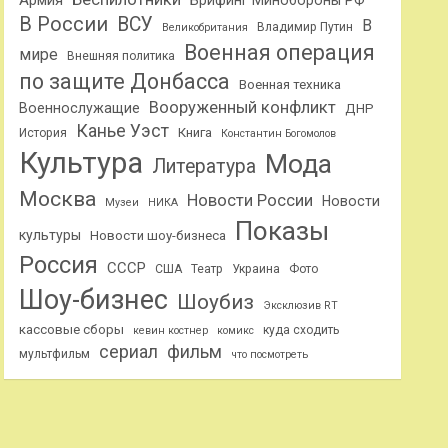
Армия
Брифинг Минобороны РФ
В России
ВСУ
В
Владимир Путин
Великобритания
Военная операция
мире
Внешняя политика
по защите Донбасса
Военная техника
Вооруженный конфликт
Военнослужащие
ДНР
Канье Уэст
Книга
История
Константин Богомолов
Культура
Мода
Литература
Москва
Новости России
Новости
Музеи
НИКА
Показы
культуры
Новости шоу-бизнеса
Россия
СССР
США
Театр
Украина
Фото
Шоу-бизнес
Шоубиз
Эксклюзив RT
кассовые сборы
куда сходить
кевин костнер
комикс
сериал
фильм
мультфильм
что посмотреть