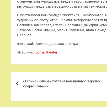
с элементами мелодрамы (ведь у героя, конечно, ест
интонации, ведь сама возможность метафизического
В постановочной команде спектакля – композитор А
художник по свету Игорь Фомин. Актёрский состав п
Василиса Алексеева, Степан Балакшин, Дмитрий Бутее
Захаров, Елена Зимина, Мария Лопатина, Анна Пожи
Сазонов.
Фото: сайт Александринского театра
Источник:
journal.theater
Навигация
«Геликон-опера» готовит невиданную версию
по
оперы Пуччини
записям