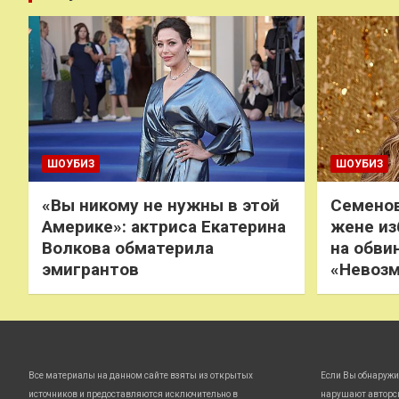
ШОУБИЗ
ШОУБИЗ
«Вы никому не нужны в этой
Семенов
Америке»: актриса Екатерина
жене из
Волкова обматерила
на обви
эмигрантов
«Невоз
Все материалы на данном сайте взяты из открытых
Если Вы обнаружи
источников и предоставляются исключительно в
нарушают авторс