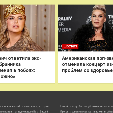
ШОУБИЗ
ич ответила экс-
Американская поп-зв
бранника
отменила концерт из
нения в побоях:
проблем со здоровь
можно»
ли на нашем сайте материалы, которые
На сайте могут быть опубликованы матери
кие права, принадлежащие Вам, Вашей
При цитировании ссылка на источник обяз