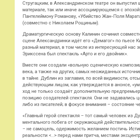
Стругацким; в Александринском театре он выпустил 
материале, так или иначе ассоциирующемся с эпохой
Пантелеймону Романову, «Убийство Жан-Поля Марата…
(совместно с Николаем Рощиным).
Драматургическую основу Калинин сочинил совместн
сцене Александринки идёт его «Демагог» по пьесе К
разный материал, в том числе из интересующей нас 
Эрикссена был спектакль «Арто и его двойник».
Вместе они создали «вольную сценическую композиц
века, а также на других, самых неожиданных источни
в тайне. Дублин из заглавия, по всей видимости, от
действующим лицом, как утверждается в анонсе, «ум
ход не только создаёт дополнительную предпремьерн
позицию создателей спектакля. Они не задавались 
либо из писателей; в фокусе внимания – состояние че
«Главный герой спектакля – тот самый человек из Ду
ментального побега от окружающей действительности
– не самоцель, одержимость желанием постичь Истину
реальности <…> перед нами притча, местами эксцентр