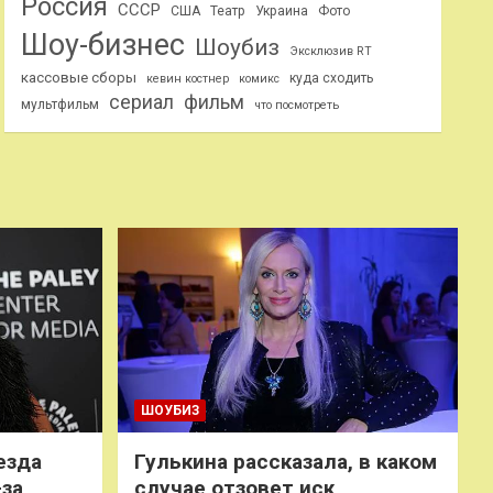
Россия
СССР
США
Театр
Украина
Фото
Шоу-бизнес
Шоубиз
Эксклюзив RT
кассовые сборы
куда сходить
кевин костнер
комикс
сериал
фильм
мультфильм
что посмотреть
ШОУБИЗ
езда
Гулькина рассказала, в каком
-за
случае отзовет иск