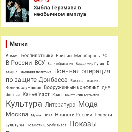
МУЗЫКА
Хибла Герзмава в
необычном амплуа
Метки
Беспилотники
Армия
Брифинг Минобороны РФ
В России
ВСУ
В
Владимир Путин
Великобритания
Военная операция
мире
Внешняя политика
по защите Донбасса
Военная техника
Вооруженный конфликт
Военнослужащие
ДНР
Канье Уэст
Книга
История
Константин Богомолов
Культура
Мода
Литература
Москва
Новости России
Новости
Музеи
НИКА
Показы
культуры
Новости шоу-бизнеса