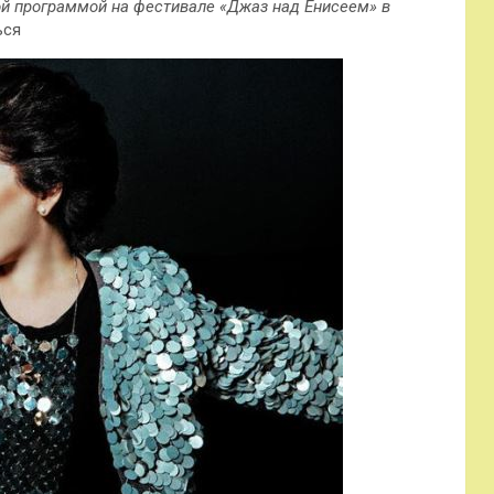
ой программой на фестивале «Джаз над Енисеем» в
ься