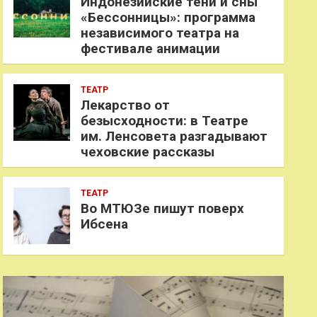
Индонезийские тени и сны
«Бессонницы»: программа
независимого театра на
фестивале анимации
ТЕАТР
Лекарство от
безысходности: в Театре
им. Ленсовета разгадывают
чеховские рассказы
ТЕАТР
Во МТЮЗе пишут поверх
Ибсена