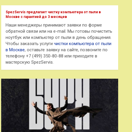
с
к
SpezServis предлагает чистку компьютера от пыли в
Москве с гарантией до 3 месяцев
Наши менеджеры принимают заявки по форме
обратной связи или на e-mail. Мы готовы почистить
ноутбук или компьютер от пыли в день обращения.
Чтобы заказать услуги
чистки компьютера от пыли
в Москве
, оставьте заявку на сайте, позвоните по
телефону +7 (499) 350-80-88 или приходите в
мастерскую SpezServis.