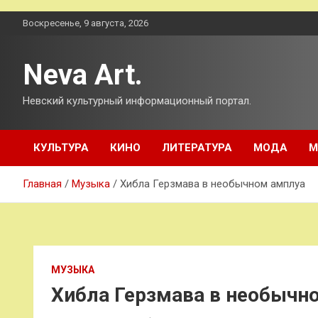
Перейти
Воскресенье, 9 августа, 2026
к
содержимому
Neva Art.
Невский культурный информационный портал.
КУЛЬТУРА
КИНО
ЛИТЕРАТУРА
МОДА
М
Главная
Музыка
Хибла Герзмава в необычном амплуа
МУЗЫКА
Хибла Герзмава в необычн