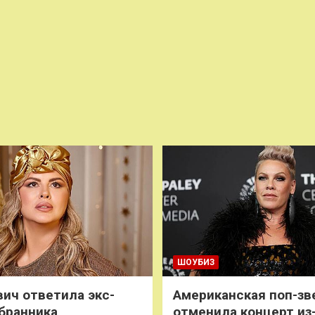
ШОУБИЗ
ич ответила экс-
Американская поп-зв
бранника
отменила концерт из