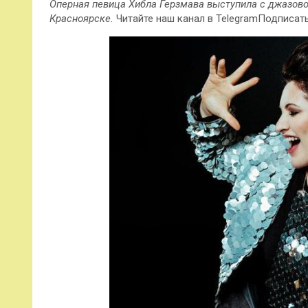
Оперная певица Хибла Герзмава выступила с джазов
Красноярске.
Читайте наш канал в TelegramПодписат