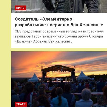
КИНО
Создатель «Элементарно»
разрабатывает сериал о Ван Хельсинге
CBS представит современный взгляд на истребителя
вампиров Герой знаменитого романа Брэма Стокера
«Дракула» Абрахам Ван Хельсинг…
ТЕАТР