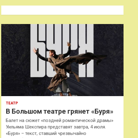
с
к
ТЕАТР
В Большом театре грянет «Буря»
Балет на сюжет «поздней романтической драмы»
Уильяма Шекспира представят завтра, 4 июля.
«Буря» – текст, ставший чрезвычайно