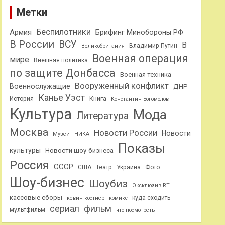
Метки
Беспилотники
Армия
Брифинг Минобороны РФ
В России
ВСУ
В
Владимир Путин
Великобритания
Военная операция
мире
Внешняя политика
по защите Донбасса
Военная техника
Вооруженный конфликт
Военнослужащие
ДНР
Канье Уэст
Книга
История
Константин Богомолов
Культура
Мода
Литература
Москва
Новости России
Новости
Музеи
НИКА
Показы
культуры
Новости шоу-бизнеса
Россия
СССР
США
Театр
Украина
Фото
Шоу-бизнес
Шоубиз
Эксклюзив RT
кассовые сборы
куда сходить
кевин костнер
комикс
сериал
фильм
мультфильм
что посмотреть