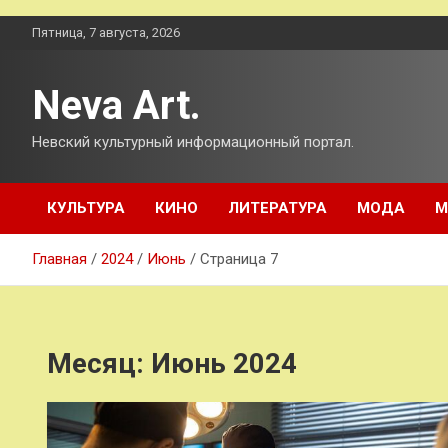
Перейти
Пятница, 7 августа, 2026
к
содержимому
Neva Art.
Невский культурный информационный портал.
КУЛЬТУРА
КИНО
ЛИТЕРАТУРА
МОДА
М
Главная
2024
Июнь
Страница 7
Месяц:
Июнь 2024