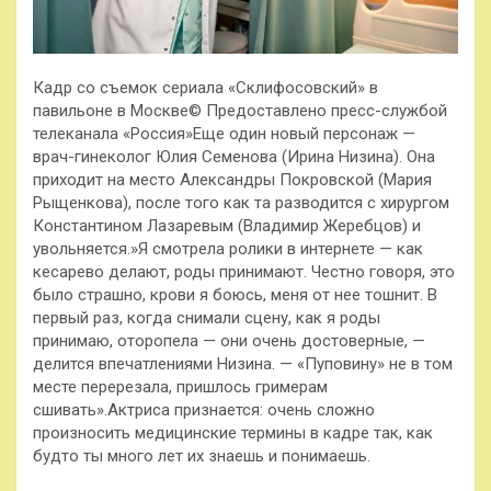
Кадр со съемок сериала «Склифосовский» в
павильоне в Москве© Предоставлено пресс-службой
телеканала «Россия»Еще один новый персонаж —
врач-гинеколог Юлия Семенова (Ирина Низина). Она
приходит на место Александры Покровской (Мария
Рыщенкова), после того как та разводится с хирургом
Константином Лазаревым (Владимир Жеребцов) и
увольняется.»Я смотрела ролики в интернете — как
кесарево делают, роды принимают. Честно говоря, это
было страшно, крови я боюсь, меня от нее тошнит. В
первый раз, когда снимали сцену, как я роды
принимаю, оторопела — они очень достоверные, —
делится впечатлениями Низина. — «Пуповину» не в том
месте перерезала, пришлось гримерам
сшивать».Актриса признается: очень сложно
произносить медицинские термины в кадре так, как
будто ты много лет их знаешь и понимаешь.