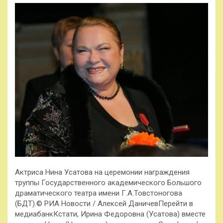
Актриса Нина Усатова на церемонии награждения
труппы Государственного академического Большого
драматического театра имени Г.А.Товстоногова
(БДТ).© РИА Новости / Алексей ДаничевПерейти в
медиабанкКстати, Ирина Федоровна (Усатова) вместе