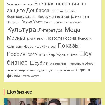
Военная операция по
Внешняя политика
защите Донбасса
Военная техника
Вооруженный конфликт
Военнослужащие
ДНР
Канье Уэст
Книга
История
Константин Богомолов
Культура
Мода
Литература
Москва
Новости России
Новости
Музеи
НИКА
Показы
культуры
Новости шоу-бизнеса
Шоу-
Россия
СССР
США
Театр
Украина
Фото
бизнес
Шоубиз
кассовые сборы
Эксклюзив RT
сериал
куда сходить
мультфильм
кевин костнер
комикс
фильм
что посмотреть
Шоубизнес