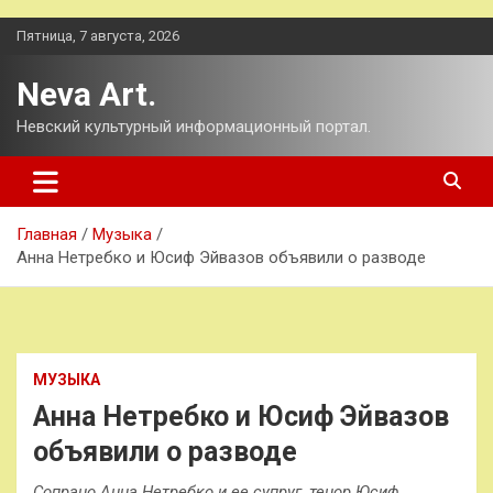
Перейти
Пятница, 7 августа, 2026
к
содержимому
Neva Art.
Невский культурный информационный портал.
Главная
Музыка
Анна Нетребко и Юсиф Эйвазов объявили о разводе
МУЗЫКА
Анна Нетребко и Юсиф Эйвазов
объявили о разводе
Сопрано Анна Нетребко и ее супруг, тенор Юсиф