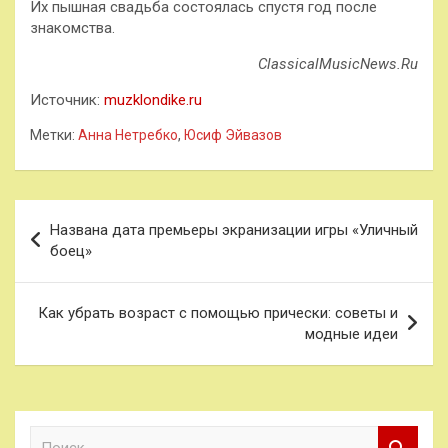
Их пышная свадьба состоялась спустя год после
знакомства.
ClassicalMusicNews.Ru
Источник:
muzklondike.ru
Метки:
Анна Нетребко
,
Юсиф Эйвазов
Навигация
Названа дата премьеры экранизации игры «Уличный
по
боец»
записям
Как убрать возраст с помощью прически: советы и
модные идеи
П