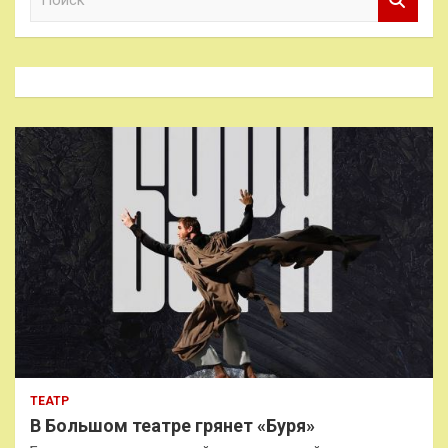
о
и
с
к
ТЕАТР
В Большом театре грянет «Буря»