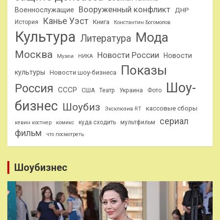
Вооруженный конфликт
Военнослужащие
ДНР
Канье Уэст
Книга
История
Константин Богомолов
Культура
Мода
Литература
Москва
Новости России
Новости
Музеи
НИКА
Показы
культуры
Новости шоу-бизнеса
Шоу-
Россия
СССР
США
Театр
Украина
Фото
бизнес
Шоубиз
кассовые сборы
Эксклюзив RT
сериал
куда сходить
мультфильм
кевин костнер
комикс
фильм
что посмотреть
Шоубизнес