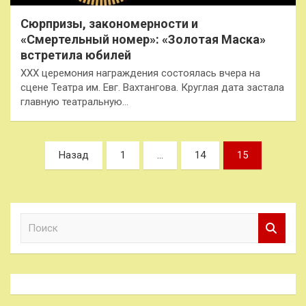
Сюрпризы, закономерности и
«Смертельный номер»: «Золотая Маска»
встретила юбилей
XXX церемония награждения состоялась вчера на
сцене Театра им. Евг. Вахтангова. Круглая дата застала
главную театральную…
Пагинация
Назад
1
…
14
15
записей
П
о
и
с
к