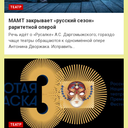
ТЕАТР
МАМТ закрывает «русский сезон»
раритетной оперой
Речь идёт о «Русалке» А.С. Даргомыжского; гораздо
чаще театры обращаются к одноимённой опере
Антонина Дворжака. Исправить…
ТЕАТР