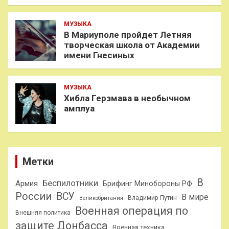
МУЗЫКА
В Мариуполе пройдет Летняя
творческая школа от Академии
имени Гнесиных
МУЗЫКА
Хибла Герзмава в необычном
амплуа
Метки
В
Беспилотники
Армия
Брифинг Минобороны РФ
России
ВСУ
В мире
Владимир Путин
Великобритания
Военная операция по
Внешняя политика
защите Донбасса
Военная техника