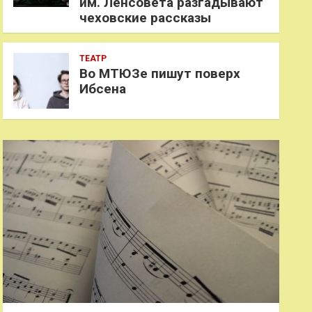
им. Ленсовета разгадывают
чеховские рассказы
ТЕАТР
Во МТЮЗе пишут поверх
Ибсена