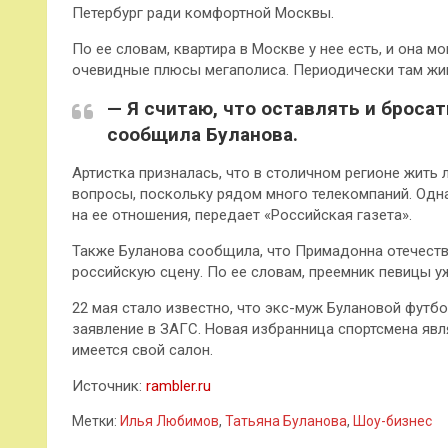
Петербург ради комфортной Москвы.
По ее словам, квартира в Москве у нее есть, и она мо
очевидные плюсы мегаполиса. Периодически там жив
— Я считаю, что оставлять и бросат
сообщила Буланова.
Артистка призналась, что в столичном регионе жить
вопросы, поскольку рядом много телекомпаний. Одна
на ее отношения, передает «Российская газета».
Также Буланова сообщила, что Примадонна отечеств
российскую сцену. По ее словам, преемник певицы у
22 мая стало известно, что экс-муж Булановой фут
заявление в ЗАГС. Новая избранница спортсмена явл
имеется свой салон.
Источник:
rambler.ru
Метки:
Илья Любимов
,
Татьяна Буланова
,
Шоу-бизнес