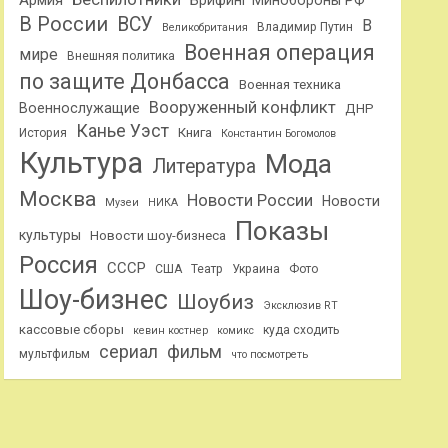
Армия
Брифинг Минобороны РФ
В России
ВСУ
В
Владимир Путин
Великобритания
Военная операция
мире
Внешняя политика
по защите Донбасса
Военная техника
Вооруженный конфликт
Военнослужащие
ДНР
Канье Уэст
Книга
История
Константин Богомолов
Культура
Мода
Литература
Москва
Новости России
Новости
Музеи
НИКА
Показы
культуры
Новости шоу-бизнеса
Россия
СССР
США
Театр
Украина
Фото
Шоу-бизнес
Шоубиз
Эксклюзив RT
кассовые сборы
куда сходить
кевин костнер
комикс
сериал
фильм
мультфильм
что посмотреть