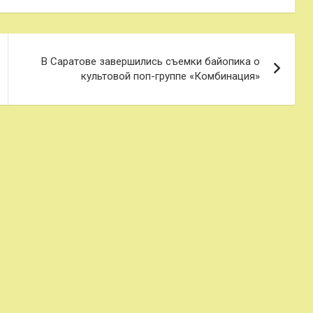
В Саратове завершились съемки байопика о
культовой поп-группе «Комбинация»