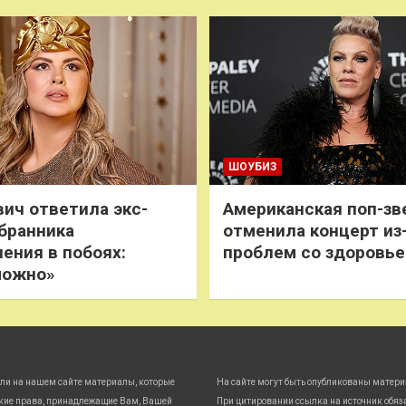
ШОУБИЗ
ич ответила экс-
Американская поп-зв
бранника
отменила концерт из
нения в побоях:
проблем со здоровь
можно»
ли на нашем сайте материалы, которые
На сайте могут быть опубликованы матери
кие права, принадлежащие Вам, Вашей
При цитировании ссылка на источник обяз