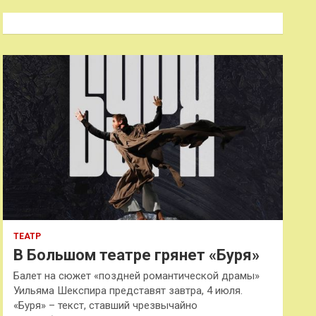
с
к
ТЕАТР
В Большом театре грянет «Буря»
Балет на сюжет «поздней романтической драмы»
Уильяма Шекспира представят завтра, 4 июля.
«Буря» – текст, ставший чрезвычайно