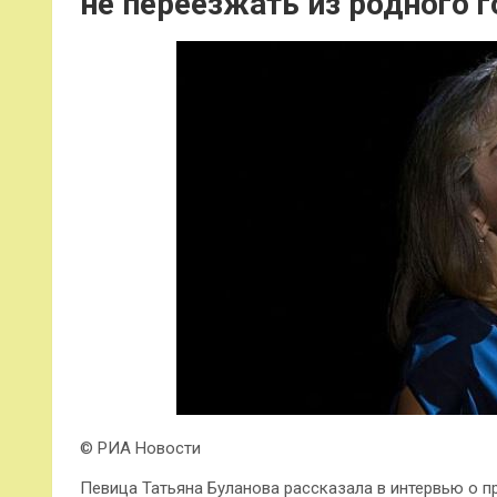
не переезжать из родного 
© РИА Новости
Певица Татьяна Буланова рассказала в интервью о п