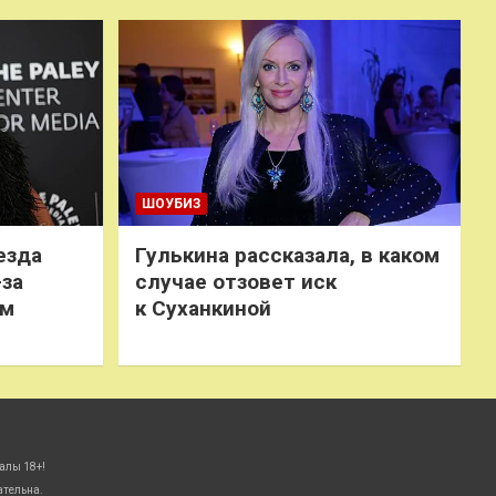
ШОУБИЗ
езда
Гулькина рассказала, в каком
-за
случае отзовет иск
ем
к Суханкиной
алы 18+!
ательна.