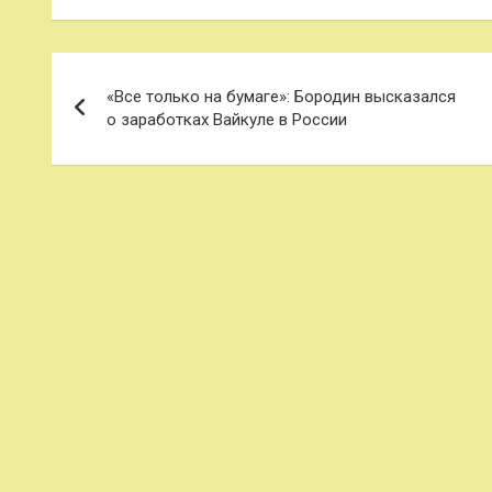
Навигация
«Все только на бумаге»: Бородин высказался
по
о заработках Вайкуле в России
записям