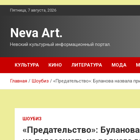
Перейти
Пятница, 7 августа, 2026
к
содержимому
Neva Art.
Невский культурный информационный портал.
КУЛЬТУРА
КИНО
ЛИТЕРАТУРА
МОДА
М
Главная
Шоубиз
«Предательство»: Буланова назвала пр
ШОУБИЗ
«Предательство»: Буланова