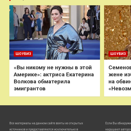
ШОУБИЗ
ШОУБИЗ
«Вы никому не нужны в этой
Семенов
Америке»: актриса Екатерина
жене из
Волкова обматерила
на обви
эмигрантов
«Невоз
Все материалы на данном сайте взяты из открытых
Если Вы обнаружи
источников и предоставляются исключительно в
нарушают авторс