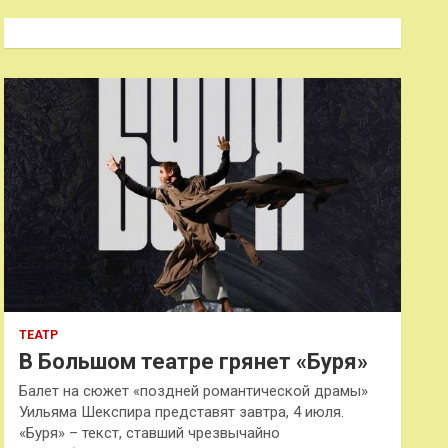
с
к
ТЕАТР
В Большом театре грянет «Буря»
Балет на сюжет «поздней романтической драмы»
Уильяма Шекспира представят завтра, 4 июля.
«Буря» – текст, ставший чрезвычайно