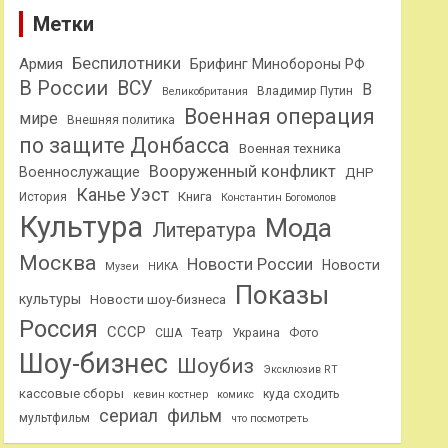
Метки
Беспилотники
Армия
Брифинг Минобороны РФ
В России
ВСУ
В
Владимир Путин
Великобритания
Военная операция
мире
Внешняя политика
по защите Донбасса
Военная техника
Вооруженный конфликт
Военнослужащие
ДНР
Канье Уэст
Книга
История
Константин Богомолов
Культура
Мода
Литература
Москва
Новости России
Новости
Музеи
НИКА
Показы
культуры
Новости шоу-бизнеса
Россия
СССР
США
Театр
Украина
Фото
Шоу-бизнес
Шоубиз
Эксклюзив RT
кассовые сборы
куда сходить
кевин костнер
комикс
сериал
фильм
мультфильм
что посмотреть