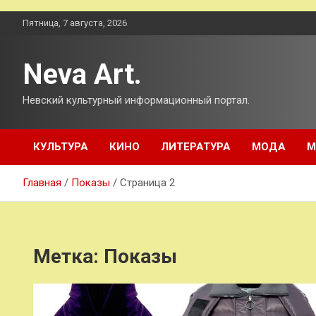
Перейти
Пятница, 7 августа, 2026
к
содержимому
Neva Art.
Невский культурный информационный портал.
КУЛЬТУРА
КИНО
ЛИТЕРАТУРА
МОДА
М
Главная
Показы
Страница 2
Метка:
Показы