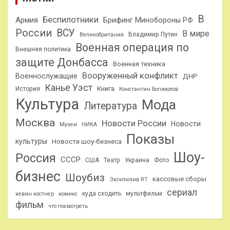
В
Беспилотники
Армия
Брифинг Минобороны РФ
России
ВСУ
В мире
Владимир Путин
Великобритания
Военная операция по
Внешняя политика
защите Донбасса
Военная техника
Вооруженный конфликт
Военнослужащие
ДНР
Канье Уэст
Книга
История
Константин Богомолов
Культура
Мода
Литература
Москва
Новости России
Новости
Музеи
НИКА
Показы
культуры
Новости шоу-бизнеса
Шоу-
Россия
СССР
США
Театр
Украина
Фото
бизнес
Шоубиз
кассовые сборы
Эксклюзив RT
сериал
куда сходить
мультфильм
кевин костнер
комикс
фильм
что посмотреть