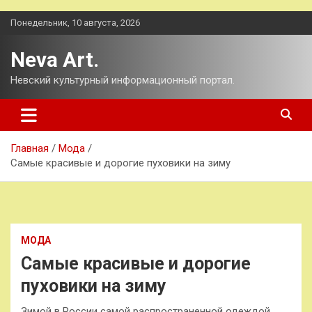
Перейти
Понедельник, 10 августа, 2026
к
содержимому
Neva Art.
Невский культурный информационный портал.
Главная
Мода
Самые красивые и дорогие пуховики на зиму
МОДА
Самые красивые и дорогие
пуховики на зиму
Зимой в России самой распространенной одеждой