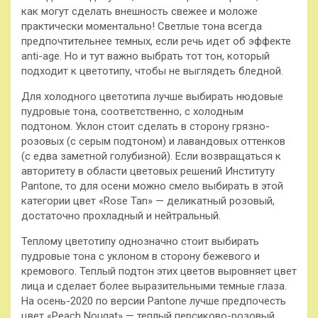
как могут сделать внешность свежее и моложе
практически моментально! Светлые тона всегда
предпочтительнее темных, если речь идет об эффекте
anti-age. Но и тут важно выбрать тот тон, который
подходит к цветотипу, чтобы не выглядеть бледной.
Для холодного цветотипа лучше выбирать нюдовые
пудровые тона, соответственно, с холодным
подтоном. Уклон стоит сделать в сторону грязно-
розовых (с серым подтоном) и лавандовых оттенков
(с едва заметной голубизной). Если возвращаться к
авторитету в области цветовых решений Институту
Pantone, то для осени можно смело выбирать в этой
категории цвет «Rose Tan» — деликатный розовый,
достаточно прохладный и нейтральный.
Теплому цветотипу однозначно стоит выбирать
пудровые тона с уклоном в сторону бежевого и
кремового. Теплый подтон этих цветов выровняет цвет
лица и сделает более выразительными темные глаза.
На осень-2020 по версии Pantone лучше предпочесть
цвет «Peach Nougat» — теплый персиково-розовый