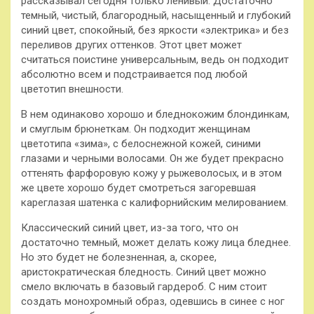
рассказывал сегодня только ленивый. Достаточно
темный, чистый, благородный, насыщенный и глубокий
синий цвет, спокойный, без яркости «электрика» и без
переливов других оттенков. Этот цвет может
считаться поистине универсальным, ведь он подходит
абсолютно всем и подстраивается под любой
цветотип внешности.
В нем одинаково хорошо и бледнокожим блондинкам,
и смуглым брюнеткам. Он подходит женщинам
цветотипа «зима», с белоснежной кожей, синими
глазами и черными волосами. Он же будет прекрасно
оттенять фарфоровую кожу у рыжеволосых, и в этом
же цвете хорошо будет смотреться загоревшая
кареглазая шатенка с калифорнийским мелированием.
Классический синий цвет, из-за того, что он
достаточно темный, может делать кожу лица бледнее.
Но это будет не болезненная, а, скорее,
аристократическая бледность. Синий цвет можно
смело включать в базовый гардероб. С ним стоит
создать монохромный образ, одевшись в синее с ног