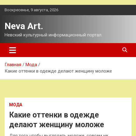
Перейти
Воскресенье, 9 августа, 2026
к
содержимому
Neva Art.
Невский культурный информационный портал.
Главная
Мода
Какие оттенки в одежде делают женщину моложе
МОДА
Какие оттенки в одежде
делают женщину моложе
Для того чтобы выглядеть моложе, совсем не