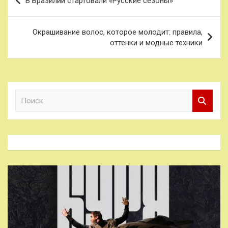
В Бразилии стартовали «Русские сезоны»
по
записям
Окрашивание волос, которое молодит: правила,
оттенки и модные техники
П
о
и
с
к