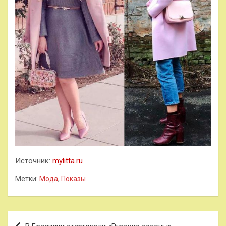
Источник:
mylitta.ru
Метки:
Мода
,
Показы
Навигация