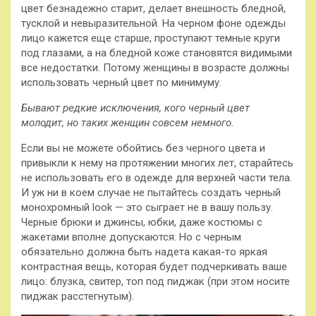
цвет безнадежно старит, делает внешность бледной,
тусклой и невыразительной. На черном фоне одежды
лицо кажется еще старше, проступают темные круги
под глазами, а на бледной коже становятся видимыми
все недостатки. Потому женщины в возрасте должны
использовать черный цвет по минимуму.
Бывают редкие исключения, кого черный цвет
молодит, но таких женщин совсем немного.
Если вы не можете обойтись без черного цвета и
привыкли к нему на протяжении многих лет, старайтесь
не использовать его в одежде для верхней части тела.
И уж ни в коем случае не пытайтесь создать черный
монохромный look — это сыграет не в вашу пользу.
Черные брюки и джинсы, юбки, даже костюмы с
жакетами вполне допускаются. Но с черным
обязательно должна быть надета какая-то яркая
контрастная вещь, которая будет подчеркивать ваше
лицо: блузка, свитер, топ под пиджак (при этом носите
пиджак расстегнутым).