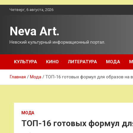
Перейти
Четверг, 6 августа, 2026
к
содержимому
Neva Art.
Невский культурный информационный портал.
КУЛЬТУРА
КИНО
ЛИТЕРАТУРА
МОДА
М
Главная
Мода
ТОП-16 готовых формул для образов на в
МОДА
ТОП-16 готовых формул для