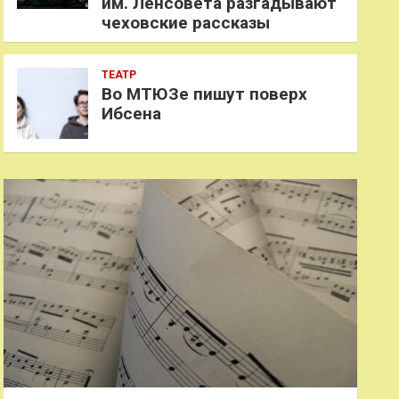
им. Ленсовета разгадывают
чеховские рассказы
ТЕАТР
Во МТЮЗе пишут поверх
Ибсена