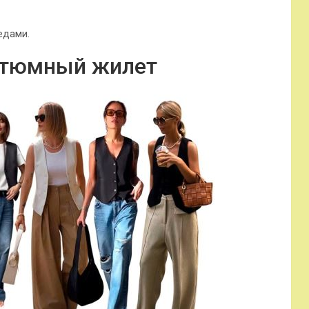
едами.
стюмный жилет