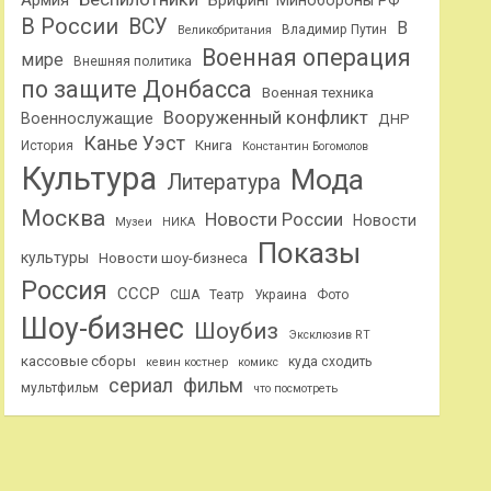
Армия
Брифинг Минобороны РФ
В России
ВСУ
В
Владимир Путин
Великобритания
Военная операция
мире
Внешняя политика
по защите Донбасса
Военная техника
Вооруженный конфликт
Военнослужащие
ДНР
Канье Уэст
Книга
История
Константин Богомолов
Культура
Мода
Литература
Москва
Новости России
Новости
Музеи
НИКА
Показы
культуры
Новости шоу-бизнеса
Россия
СССР
США
Театр
Украина
Фото
Шоу-бизнес
Шоубиз
Эксклюзив RT
кассовые сборы
куда сходить
кевин костнер
комикс
сериал
фильм
мультфильм
что посмотреть