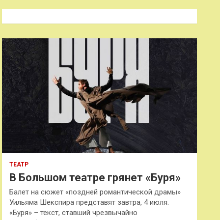
с
к
ТЕАТР
В Большом театре грянет «Буря»
Балет на сюжет «поздней романтической драмы»
Уильяма Шекспира представят завтра, 4 июля.
«Буря» – текст, ставший чрезвычайно