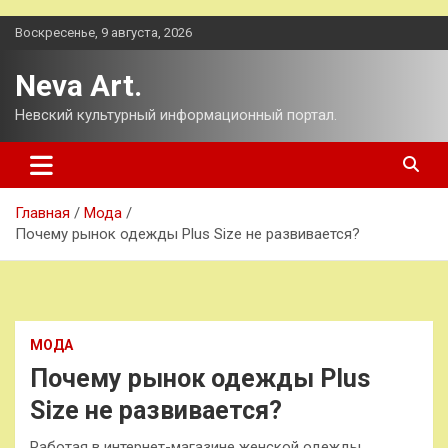
Перейти
Воскресенье, 9 августа, 2026
к
содержимому
Neva Art.
Невский культурный информационный портал.
Главная
Мода
Почему рынок одежды Plus Size не развивается?
МОДА
Почему рынок одежды Plus
Size не развивается?
Работая в интернет-магазине женской одежды