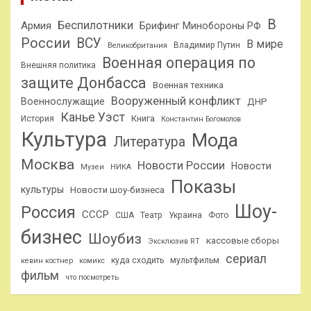
В
Беспилотники
Армия
Брифинг Минобороны РФ
России
ВСУ
В мире
Владимир Путин
Великобритания
Военная операция по
Внешняя политика
защите Донбасса
Военная техника
Вооруженный конфликт
Военнослужащие
ДНР
Канье Уэст
Книга
История
Константин Богомолов
Культура
Мода
Литература
Москва
Новости России
Новости
Музеи
НИКА
Показы
культуры
Новости шоу-бизнеса
Шоу-
Россия
СССР
США
Театр
Украина
Фото
бизнес
Шоубиз
кассовые сборы
Эксклюзив RT
сериал
куда сходить
мультфильм
кевин костнер
комикс
фильм
что посмотреть