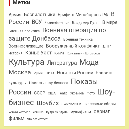
Метки
В
Беспилотники
Армия
Брифинг Минобороны РФ
России
ВСУ
В мире
Владимир Путин
Великобритания
Военная операция по
Внешняя политика
защите Донбасса
Военная техника
Вооруженный конфликт
Военнослужащие
ДНР
Канье Уэст
Книга
История
Константин Богомолов
Культура
Мода
Литература
Москва
Новости России
Новости
Музеи
НИКА
Показы
культуры
Новости шоу-бизнеса
Шоу-
Россия
СССР
США
Театр
Украина
Фото
бизнес
Шоубиз
кассовые сборы
Эксклюзив RT
сериал
куда сходить
мультфильм
кевин костнер
комикс
фильм
что посмотреть