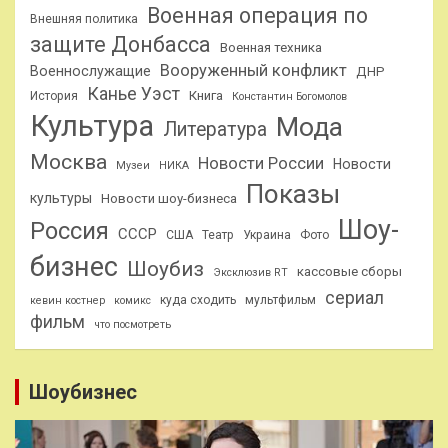
Военная операция по
Внешняя политика
защите Донбасса
Военная техника
Вооруженный конфликт
Военнослужащие
ДНР
Канье Уэст
Книга
История
Константин Богомолов
Культура
Мода
Литература
Москва
Новости России
Новости
Музеи
НИКА
Показы
культуры
Новости шоу-бизнеса
Шоу-
Россия
СССР
США
Театр
Украина
Фото
бизнес
Шоубиз
кассовые сборы
Эксклюзив RT
сериал
куда сходить
мультфильм
кевин костнер
комикс
фильм
что посмотреть
Шоубизнес