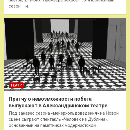
завтра, 21 июня. Премьера закроет 90-й юбилейный
сезон – и…
ТЕАТР
Притчу о невозможности побега
выпускают в Александринском театре
Под занавес сезона «мейерхольдоведения» на Новой
сцене сыграют спектакль «Человек из Дублина»,
основанный на памятниках модернистской…