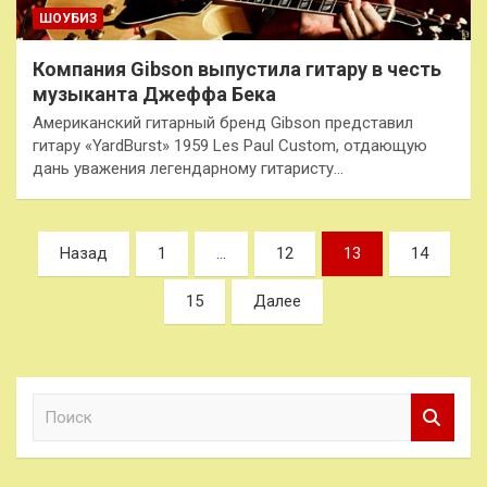
ШОУБИЗ
Компания Gibson выпустила гитару в честь
музыканта Джеффа Бека
Американский гитарный бренд Gibson представил
гитару «YardBurst» 1959 Les Paul Custom, отдающую
дань уважения легендарному гитаристу…
Пагинация
Назад
1
…
12
13
14
записей
15
Далее
П
о
и
с