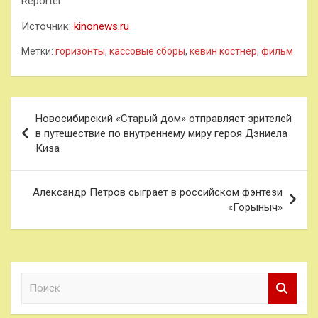
Reporter
Источник:
kinonews.ru
Метки:
горизонты
,
кассовые сборы
,
кевин костнер
,
фильм
Навигация
Новосибирский «Старый дом» отправляет зрителей
по
в путешествие по внутреннему миру героя Дэниела
Киза
записям
Александр Петров сыграет в российском фэнтези
«Горыныч»
П
о
и