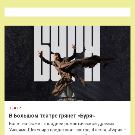
с
к
ТЕАТР
В Большом театре грянет «Буря»
Балет на сюжет «поздней романтической драмы»
Уильяма Шекспира представят завтра, 4 июля. «Буря» –