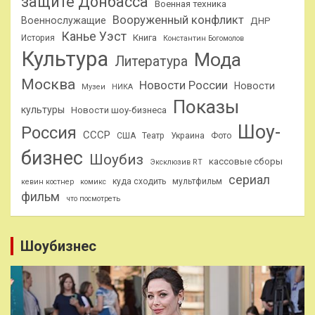
защите Донбасса
Военная техника
Вооруженный конфликт
Военнослужащие
ДНР
Канье Уэст
Книга
История
Константин Богомолов
Культура
Мода
Литература
Москва
Новости России
Новости
Музеи
НИКА
Показы
культуры
Новости шоу-бизнеса
Шоу-
Россия
СССР
США
Театр
Украина
Фото
бизнес
Шоубиз
кассовые сборы
Эксклюзив RT
сериал
куда сходить
мультфильм
кевин костнер
комикс
фильм
что посмотреть
Шоубизнес