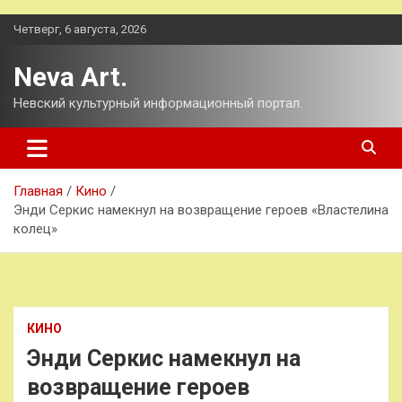
Перейти
Четверг, 6 августа, 2026
к
содержимому
Neva Art.
Невский культурный информационный портал.
Главная
Кино
Энди Серкис намекнул на возвращение героев «Властелина
колец»
КИНО
Энди Серкис намекнул на
возвращение героев