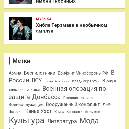
имени Гнесиных
МУЗЫКА
Хибла Герзмава в необычном
амплуа
Метки
В
Беспилотники
Армия
Брифинг Минобороны РФ
России
ВСУ
В мире
Владимир Путин
Великобритания
Военная операция по
Внешняя политика
защите Донбасса
Военная техника
Вооруженный конфликт
Военнослужащие
ДНР
Канье Уэст
Книга
История
Константин Богомолов
Культура
Мода
Литература