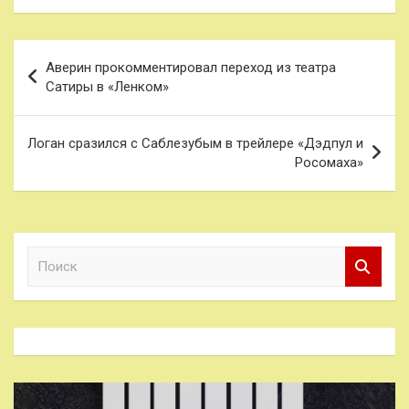
Навигация
Аверин прокомментировал переход из театра
по
Сатиры в «Ленком»
записям
Логан сразился с Саблезубым в трейлере «Дэдпул и
Росомаха»
П
о
и
с
к