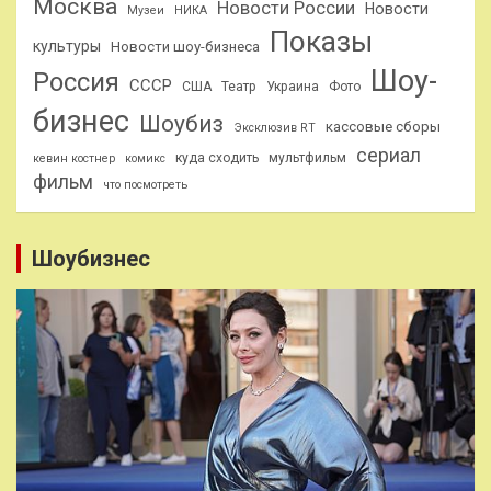
Москва
Новости России
Новости
Музеи
НИКА
Показы
культуры
Новости шоу-бизнеса
Шоу-
Россия
СССР
США
Театр
Украина
Фото
бизнес
Шоубиз
кассовые сборы
Эксклюзив RT
сериал
куда сходить
мультфильм
кевин костнер
комикс
фильм
что посмотреть
Шоубизнес