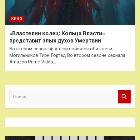
КИНО
«Властелин колец: Кольца Власти»
представит злых духов Умертвии
Во втором сезоне фэнтези появятся обитатели
Могильников Тирн Гортад Во втором сезоне сериала
Amazon Prime Video…
П
о
и
с
к