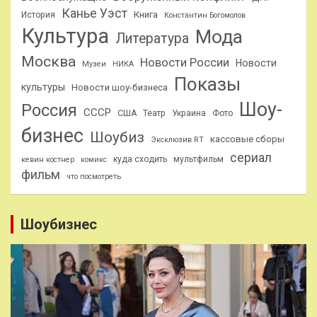
Канье Уэст
Книга
История
Константин Богомолов
Культура
Мода
Литература
Москва
Новости России
Новости
Музеи
НИКА
Показы
культуры
Новости шоу-бизнеса
Шоу-
Россия
СССР
США
Театр
Украина
Фото
бизнес
Шоубиз
кассовые сборы
Эксклюзив RT
сериал
куда сходить
мультфильм
кевин костнер
комикс
фильм
что посмотреть
Шоубизнес