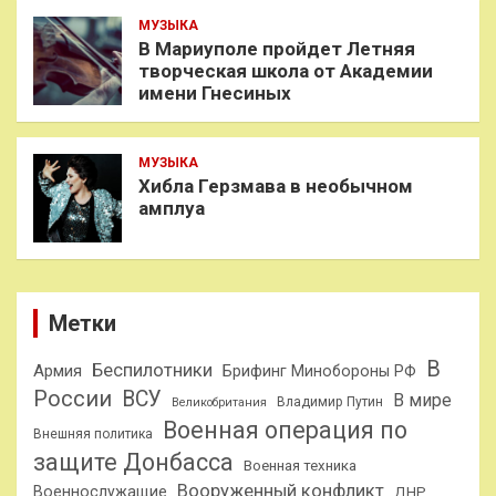
МУЗЫКА
В Мариуполе пройдет Летняя
творческая школа от Академии
имени Гнесиных
МУЗЫКА
Хибла Герзмава в необычном
амплуа
Метки
В
Беспилотники
Армия
Брифинг Минобороны РФ
России
ВСУ
В мире
Владимир Путин
Великобритания
Военная операция по
Внешняя политика
защите Донбасса
Военная техника
Вооруженный конфликт
Военнослужащие
ДНР