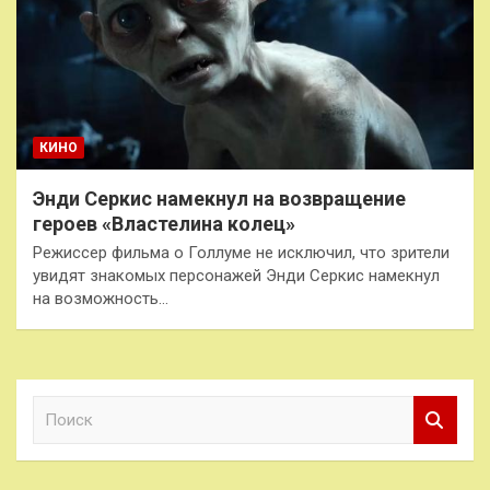
КИНО
Энди Серкис намекнул на возвращение
героев «Властелина колец»
Режиссер фильма о Голлуме не исключил, что зрители
увидят знакомых персонажей Энди Серкис намекнул
на возможность…
П
о
и
с