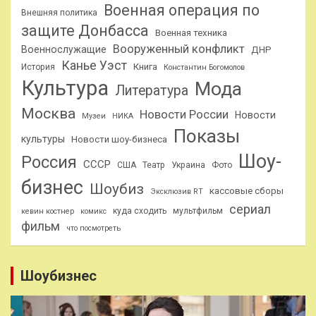
Военная операция по
Внешняя политика
защите Донбасса
Военная техника
Вооруженный конфликт
Военнослужащие
ДНР
Канье Уэст
Книга
История
Константин Богомолов
Культура
Мода
Литература
Москва
Новости России
Новости
Музеи
НИКА
Показы
культуры
Новости шоу-бизнеса
Шоу-
Россия
СССР
США
Театр
Украина
Фото
бизнес
Шоубиз
кассовые сборы
Эксклюзив RT
сериал
куда сходить
мультфильм
кевин костнер
комикс
фильм
что посмотреть
Шоубизнес