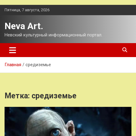
Перейти
Пятница, 7 августа, 2026
к
содержимому
Neva Art.
Невский культурный информационный портал.
Главная
средиземье
Метка:
средиземье