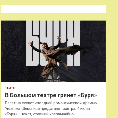
с
к
ТЕАТР
В Большом театре грянет «Буря»
Балет на сюжет «поздней романтической драмы»
Уильяма Шекспира представят завтра, 4 июля.
«Буря» – текст, ставший чрезвычайно