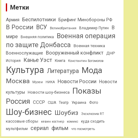
Метки
Беспилотники
Армия
Брифинг Минобороны РФ
В России
ВСУ
В
Владимир Путин
Великобритания
Военная операция
мире
Внешняя политика
по защите Донбасса
Военная техника
Вооруженный конфликт
Военнослужащие
ДНР
Канье Уэст
Книга
История
Константин Богомолов
Культура
Мода
Литература
Москва
Новости России
Новости
Музеи
НИКА
Показы
культуры
Новости шоу-бизнеса
Россия
СССР
США
Театр
Украина
Фото
Шоу-бизнес
Шоубиз
Эксклюзив RT
кассовые сборы
куда сходить
кевин костнер
комикс
сериал
фильм
мультфильм
что посмотреть