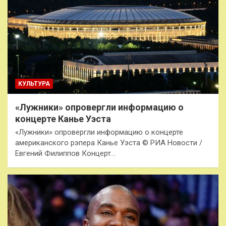
КУЛЬТУРА
«Лужники» опровергли информацию о
концерте Канье Уэста
«Лужники» опровергли информацию о концерте
американского рэпера Канье Уэста © РИА Новости /
Евгений Филиппов Концерт…