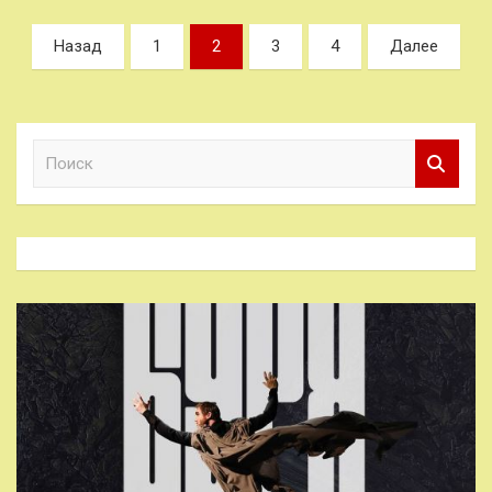
Пагинация
Назад
1
2
3
4
Далее
записей
П
о
и
с
к