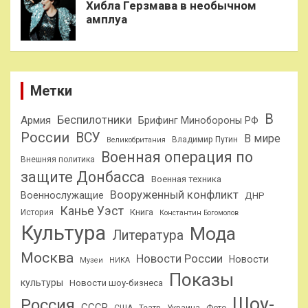
Хибла Герзмава в необычном
амплуа
Метки
В
Беспилотники
Армия
Брифинг Минобороны РФ
России
ВСУ
В мире
Владимир Путин
Великобритания
Военная операция по
Внешняя политика
защите Донбасса
Военная техника
Вооруженный конфликт
Военнослужащие
ДНР
Канье Уэст
Книга
История
Константин Богомолов
Культура
Мода
Литература
Москва
Новости России
Новости
Музеи
НИКА
Показы
культуры
Новости шоу-бизнеса
Шоу-
Россия
СССР
США
Театр
Украина
Фото