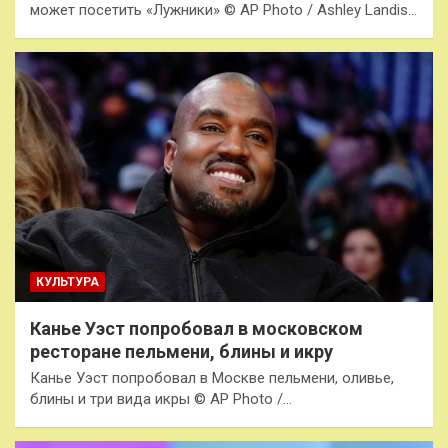
может посетить «Лужники» © AP Photo / Ashley Landis…
КУЛЬТУРА
Канье Уэст попробовал в московском
ресторане пельмени, блины и икру
Канье Уэст попробовал в Москве пельмени, оливье,
блины и три вида икры © AP Photo /…