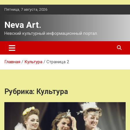
Перейти
Пятница, 7 августа, 2026
к
содержимому
Neva Art.
Невский культурный информационный портал.
Главная
Культура
Страница 2
Рубрика:
Культура