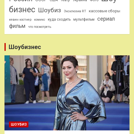
бизнес
Шоубиз
кассовые сборы
Эксклюзив RT
сериал
куда сходить
мультфильм
кевин костнер
комикс
фильм
что посмотреть
Шоубизнес
ШОУБИЗ