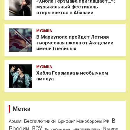
«Хибла Герзмава приглашает…»:
музыкальный фестиваль
открывается в Абхазии
МУЗЫКА
В Мариуполе пройдет Летняя
творческая школа от Академии
имени Гнесиных
МУЗЫКА
Хибла Герзмава в необычном
амплуа
Метки
В
Беспилотники
Армия
Брифинг Минобороны РФ
России
ВСУ
В мире
Владимир Путин
Великобритания