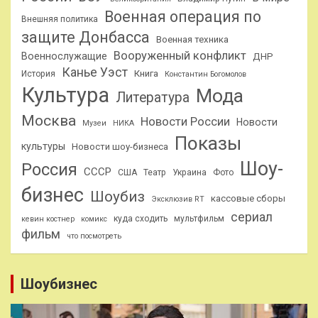
Военная операция по
Внешняя политика
защите Донбасса
Военная техника
Вооруженный конфликт
Военнослужащие
ДНР
Канье Уэст
Книга
История
Константин Богомолов
Культура
Мода
Литература
Москва
Новости России
Новости
Музеи
НИКА
Показы
культуры
Новости шоу-бизнеса
Шоу-
Россия
СССР
США
Театр
Украина
Фото
бизнес
Шоубиз
кассовые сборы
Эксклюзив RT
сериал
куда сходить
мультфильм
кевин костнер
комикс
фильм
что посмотреть
Шоубизнес