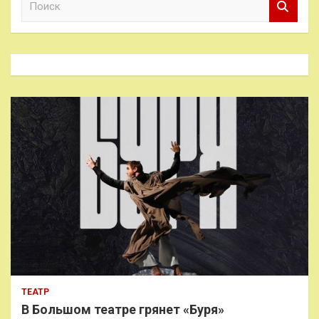
о
и
с
к
ТЕАТР
В Большом театре грянет «Буря»