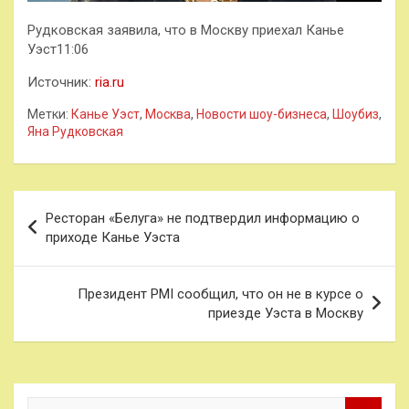
Рудковская заявила, что в Москву приехал Канье
Уэст11:06
Источник:
ria.ru
Метки:
Канье Уэст
,
Москва
,
Новости шоу-бизнеса
,
Шоубиз
,
Яна Рудковская
Навигация
Ресторан «Белуга» не подтвердил информацию о
по
приходе Канье Уэста
записям
Президент PMI сообщил, что он не в курсе о
приезде Уэста в Москву
П