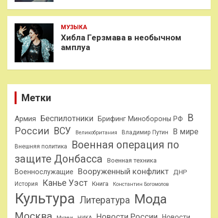
МУЗЫКА
Хибла Герзмава в необычном
амплуа
Метки
В
Беспилотники
Армия
Брифинг Минобороны РФ
России
ВСУ
В мире
Владимир Путин
Великобритания
Военная операция по
Внешняя политика
защите Донбасса
Военная техника
Вооруженный конфликт
Военнослужащие
ДНР
Канье Уэст
Книга
История
Константин Богомолов
Культура
Мода
Литература
Москва
Новости России
Новости
Музеи
НИКА