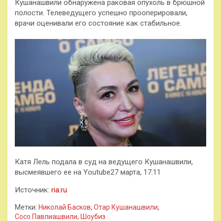
Кушанашвили обнаружена раковая опухоль в брюшной
полости. Телеведущего успешно прооперировали,
врачи оценивали его состояние как стабильное.
Катя Лель подала в суд на ведущего Кушанашвили,
высмеявшего ее на Youtube27 марта, 17:11
Источник:
ria.ru
Метки:
Николай Басков
,
Отар Кушанашвили
,
Сосо Павлиашвили
,
Шоубиз