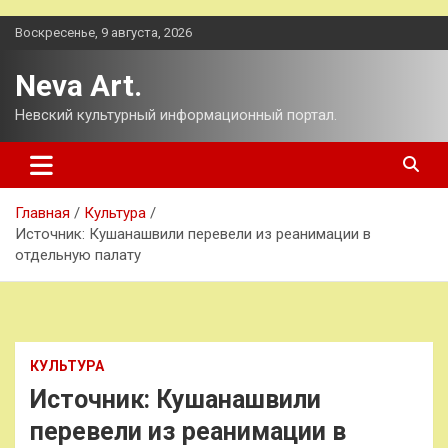
Перейти
Воскресенье, 9 августа, 2026
к
содержимому
Neva Art.
Невский культурный информационный портал.
Главная
Культура
Источник: Кушанашвили перевели из реанимации в
отдельную палату
КУЛЬТУРА
Источник: Кушанашвили
перевели из реанимации в