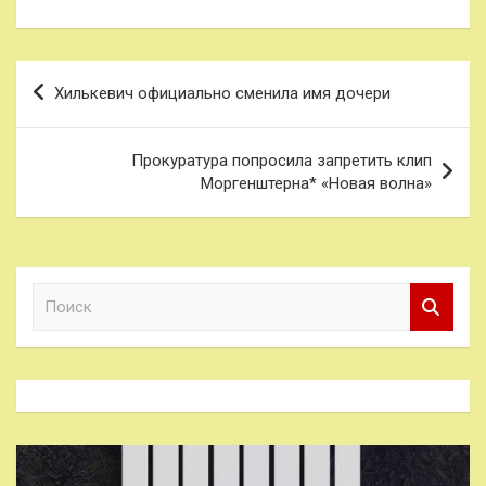
Навигация
Хилькевич официально сменила имя дочери
по
записям
Прокуратура попросила запретить клип
Моргенштерна* «Новая волна»
П
о
и
с
к