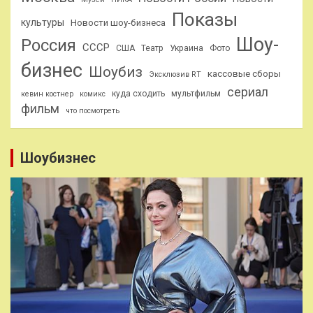
Показы
культуры
Новости шоу-бизнеса
Шоу-
Россия
СССР
США
Театр
Украина
Фото
бизнес
Шоубиз
кассовые сборы
Эксклюзив RT
сериал
куда сходить
мультфильм
кевин костнер
комикс
фильм
что посмотреть
Шоубизнес