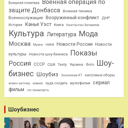
Военная операция по
Внешняя политика
защите Донбасса
Военная техника
Вооруженный конфликт
Военнослужащие
ДНР
Канье Уэст
Книга
История
Константин Богомолов
Культура
Мода
Литература
Москва
Новости России
Новости
Музеи
НИКА
Показы
культуры
Новости шоу-бизнеса
Шоу-
Россия
СССР
США
Театр
Украина
Фото
бизнес
Шоубиз
кассовые сборы
Эксклюзив RT
сериал
куда сходить
мультфильм
кевин костнер
комикс
фильм
что посмотреть
Шоубизнес