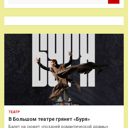
и
с
к
ТЕАТР
В Большом театре грянет «Буря»
Балет на сюжет «поздней романтической драмы»