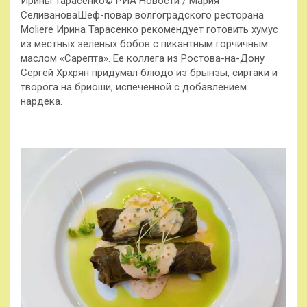
Ирины Тарасенко© РИА Новости / Мария
СеливановаШеф-повар волгоградского ресторана
Moliere Ирина Тарасенко рекомендует готовить хумус
из местных зеленых бобов с пикантным горчичным
маслом «Сарепта». Ее коллега из Ростова-на-Дону
Сергей Хрхрян придумал блюдо из брынзы, сиртаки и
творога на бриоши, испеченной с добавлением
нардека.