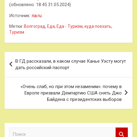
(обновлено: 18:45 31.05.2024)
Источник:
ria.ru
Метки:
Волгоград
,
Еда
,
Еда - Туризм
,
куда поехать
,
Туризм
Навигация
В ГД рассказали, в каком случае Канье Уэсту могут
по
дать российский паспорт
записям
«Очень слаб, но при этом незаменим»: почему в
Европе призвали Демпартию США снять Джо
Байдена с президентских выборов
П
о