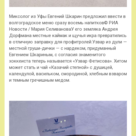
Миксолог из Уфы Евгений Шкарин предложил ввести в
волгоградское меню сразу восемь напитков© РИА
Новости / Мария СеливановаУ его земляка Андрея
Дорфмана местные каймак и щучья икра превратились
в отличную заправку для профитролей.Узвар из дули —
местной груши-дички — с нардеком, придуманный
Евгением Шкариным, с согласия знаменитого
хоккеиста теперь называется «Узвар Фетисова». Хитом
может стать и чай «Казачий степной» с душицей,
календулой, васильком, смородиной, хлебным взваром
и темным гречишным медом.