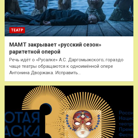
ТЕАТР
МАМТ закрывает «русский сезон»
раритетной оперой
Речь идёт о «Русалке» А.С. Даргомыжского; гораздо
чаще театры обращаются к одноимённой опере
Антонина Дворжака. Исправить…