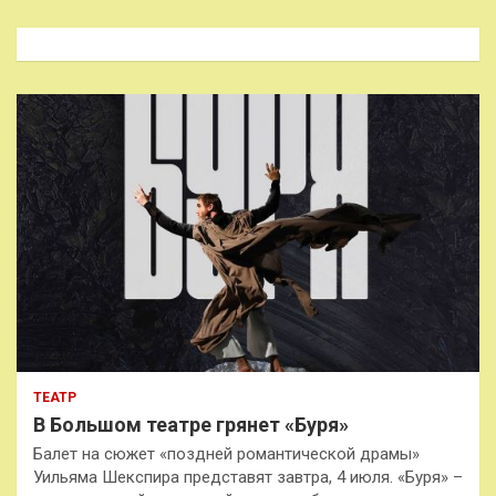
с
к
ТЕАТР
В Большом театре грянет «Буря»
Балет на сюжет «поздней романтической драмы»
Уильяма Шекспира представят завтра, 4 июля. «Буря» –