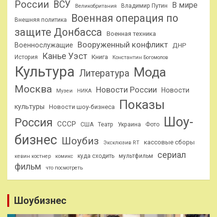
России
ВСУ
В мире
Владимир Путин
Великобритания
Военная операция по
Внешняя политика
защите Донбасса
Военная техника
Вооруженный конфликт
Военнослужащие
ДНР
Канье Уэст
Книга
История
Константин Богомолов
Культура
Мода
Литература
Москва
Новости России
Новости
Музеи
НИКА
Показы
культуры
Новости шоу-бизнеса
Шоу-
Россия
СССР
США
Театр
Украина
Фото
бизнес
Шоубиз
кассовые сборы
Эксклюзив RT
сериал
куда сходить
мультфильм
кевин костнер
комикс
фильм
что посмотреть
Шоубизнес