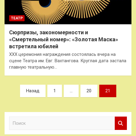
ТЕАТР
Сюрпризы, закономерности и
«Смертельный номер»: «Золотая Маска»
встретила юбилей
XXX церемония награждения состоялась вчера на
сцене Театра им. Евг. Вахтангова. Круглая дата застала
главную театральную…
Пагинация
Назад
1
…
20
21
записей
П
о
и