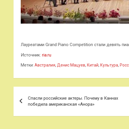
Лауреатами Grand Piano Competition стали девять пиа
Источник:
ria.ru
Метки:
Австралия
,
Денис Мацуев
,
Китай
,
Культура
,
Росс
Навигация
Спасли российские актеры. Почему в Каннах
по
победила американская «Анора»
записям