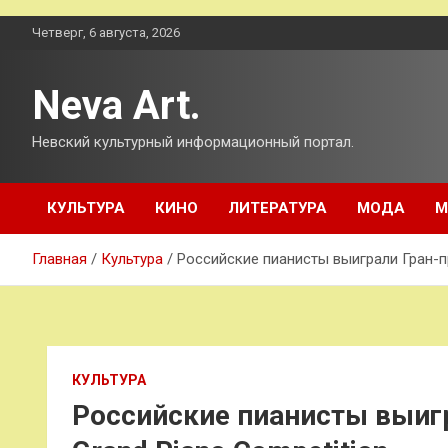
Перейти
Четверг, 6 августа, 2026
к
содержимому
Neva Art.
Невский культурный информационный портал.
КУЛЬТУРА
КИНО
ЛИТЕРАТУРА
МОДА
М
Главная
Культура
Российские пианисты выиграли Гран-пр
КУЛЬТУРА
Российские пианисты выиг