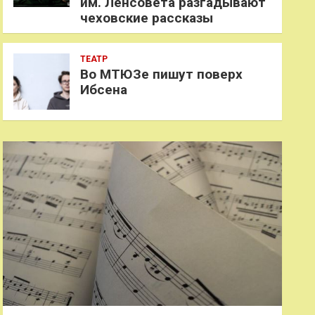
им. Ленсовета разгадывают
чеховские рассказы
ТЕАТР
Во МТЮЗе пишут поверх
Ибсена