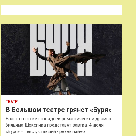
с
к
ТЕАТР
В Большом театре грянет «Буря»
Балет на сюжет «поздней романтической драмы»
Уильяма Шекспира представят завтра, 4 июля.
«Буря» – текст, ставший чрезвычайно