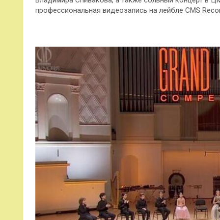
Владимира Спивакова, а также сольный концерт в Ц
профессиональная видеозапись на лейбле CMS Recor