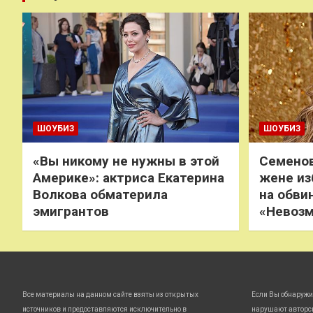
ШОУБИЗ
ШОУБИЗ
«Вы никому не нужны в этой
Семенов
Америке»: актриса Екатерина
жене из
Волкова обматерила
на обви
эмигрантов
«Невоз
Все материалы на данном сайте взяты из открытых
Если Вы обнаружи
источников и предоставляются исключительно в
нарушают авторс