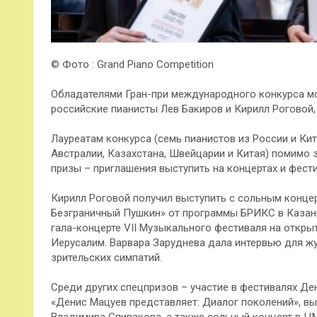
© Фото : Grand Piano Competition
Обладателями Гран-при международного конкурса мол
российские пианисты Лев Бакиров и Кирилл Роговой,
Лауреатам конкурса (семь пианистов из России и Кит
Австралии, Казахстана, Швейцарии и Китая) помимо 
призы – приглашения выступить на концертах и фести
Кирилл Роговой получил выступить с сольным конце
Безграничный Пушкин» от программы БРИКС в Казани
гала-концерте VII Музыкального фестиваля на откры
Иерусалим. Варвара Заруднева дала интервью для 
зрительских симпатий.
Среди других спецпризов – участие в фестивалях Де
«Денис Мацуев представляет: Диалог поколений», вы