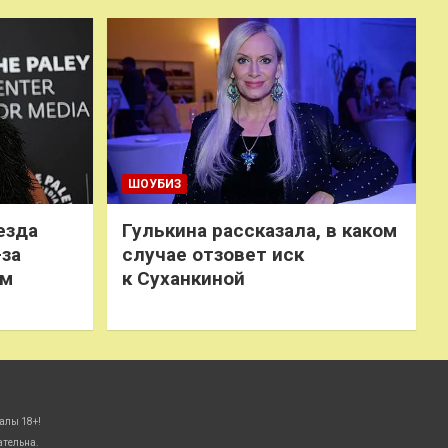
ШОУБИЗ
езда
Гулькина рассказала, в каком
-за
случае отзовет иск
ем
к Суханкиной
алы 18+!
ательна.