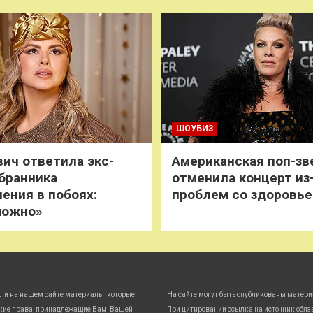
ШОУБИЗ
ич ответила экс-
Американская поп-зв
бранника
отменила концерт из
нения в побоях:
проблем со здоровь
можно»
ли на нашем сайте материалы, которые
На сайте могут быть опубликованы матери
кие права, принадлежащие Вам, Вашей
При цитировании ссылка на источник обяз