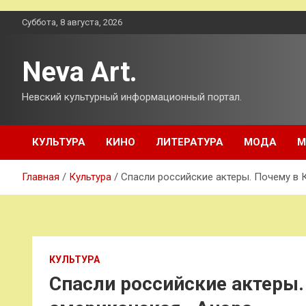
Перейти
Суббота, 8 августа, 2026
к
содержимому
Neva Art.
Невский культурный информационный портал.
КУЛЬТУРА
КИНО
ЛИТЕРАТУРА
МОДА
М
Главная
Культура
Спасли российские актеры. Почему в 
КУЛЬТУРА
Спасли российские актеры.