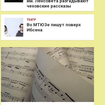
им. Ленсовета разгадывают
чеховские рассказы
ТЕАТР
Во МТЮЗе пишут поверх
Ибсена