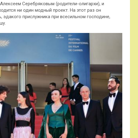
 Алексеем Серебряковым (родители-олигархи), и
одится ни один модный проект. На этот раз он
, эдакого прислужника при всесильном господине,
шу.