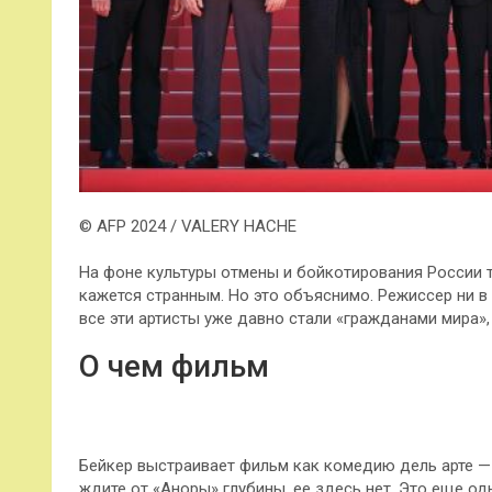
© AFP 2024 / VALERY HACHE
На фоне культуры отмены и бойкотирования России 
кажется странным. Но это объяснимо. Режиссер ни в
все эти артисты уже давно стали «гражданами мира»,
О чем фильм
Бейкер выстраивает фильм как комедию дель арте —
ждите от «Аноры» глубины, ее здесь нет. Это еще од