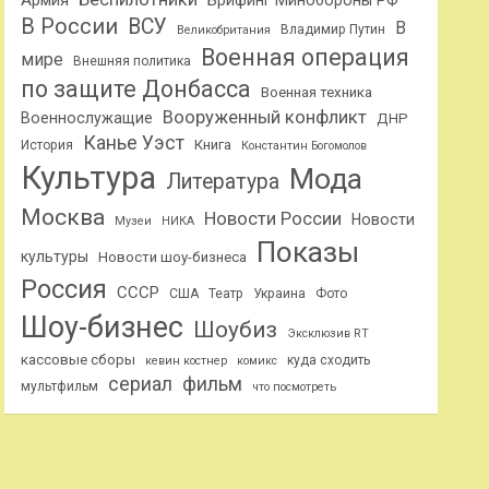
Армия
Брифинг Минобороны РФ
В России
ВСУ
В
Владимир Путин
Великобритания
Военная операция
мире
Внешняя политика
по защите Донбасса
Военная техника
Вооруженный конфликт
Военнослужащие
ДНР
Канье Уэст
Книга
История
Константин Богомолов
Культура
Мода
Литература
Москва
Новости России
Новости
Музеи
НИКА
Показы
культуры
Новости шоу-бизнеса
Россия
СССР
США
Театр
Украина
Фото
Шоу-бизнес
Шоубиз
Эксклюзив RT
кассовые сборы
куда сходить
кевин костнер
комикс
сериал
фильм
мультфильм
что посмотреть