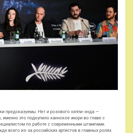
и предсказуемы. Нет и розового хэппи-энда —
, именно это подкупило каннское жюри во главе с
специалистом по работе с современными штампами.
де всего из-за российских артистов в главных ролях.