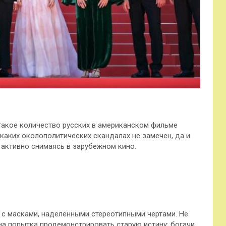
такое количество русских в американском фильме
 каких околополитических скандалах не замечен, да и
 активно снимаясь в зарубежном кино.
 с масками, наделенными стереотипными чертами. Не
на попытка продемонстрировать старую истину: богачи,