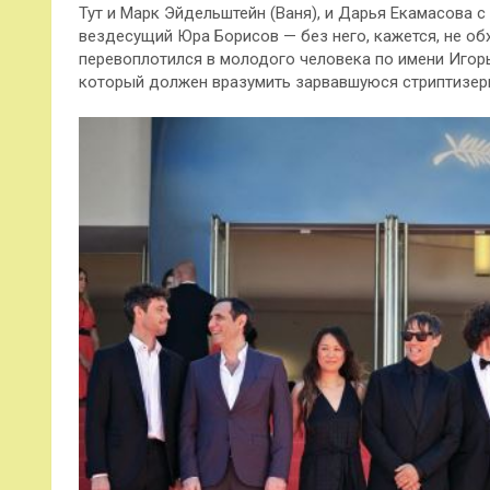
Тут и Марк Эйдельштейн (Ваня), и Дарья Екамасова с
вездесущий Юра Борисов — без него, кажется, не обх
перевоплотился в молодого человека по имени Игорь
который должен вразумить зарвавшуюся стриптизер