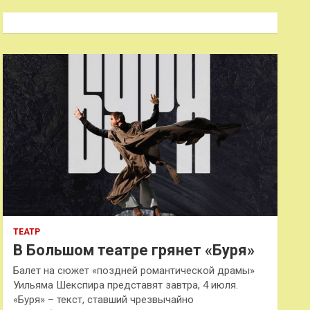
с
к
ТЕАТР
В Большом театре грянет «Буря»
Балет на сюжет «поздней романтической драмы»
Уильяма Шекспира представят завтра, 4 июля.
«Буря» – текст, ставший чрезвычайно