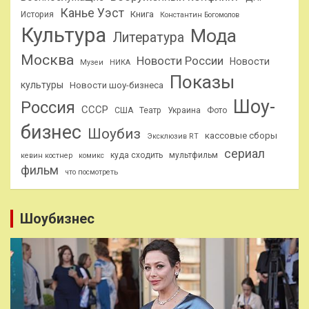
Канье Уэст
Книга
История
Константин Богомолов
Культура
Мода
Литература
Москва
Новости России
Новости
Музеи
НИКА
Показы
культуры
Новости шоу-бизнеса
Шоу-
Россия
СССР
США
Театр
Украина
Фото
бизнес
Шоубиз
кассовые сборы
Эксклюзив RT
сериал
куда сходить
мультфильм
кевин костнер
комикс
фильм
что посмотреть
Шоубизнес