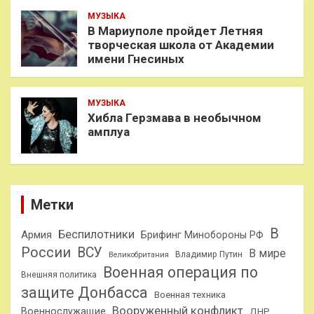
МУЗЫКА
В Мариуполе пройдет Летняя
творческая школа от Академии
имени Гнесиных
МУЗЫКА
Хибла Герзмава в необычном
амплуа
Метки
В
Беспилотники
Армия
Брифинг Минобороны РФ
России
ВСУ
В мире
Владимир Путин
Великобритания
Военная операция по
Внешняя политика
защите Донбасса
Военная техника
Вооруженный конфликт
Военнослужащие
ДНР