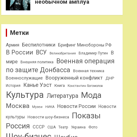
необычном амплуа
Метки
Беспилотники
Армия
Брифинг Минобороны РФ
В России
ВСУ
В
Владимир Путин
Великобритания
Военная операция
мире
Внешняя политика
по защите Донбасса
Военная техника
Вооруженный конфликт
Военнослужащие
ДНР
Канье Уэст
Книга
История
Константин Богомолов
Культура
Мода
Литература
Москва
Новости России
Новости
Музеи
НИКА
Показы
культуры
Новости шоу-бизнеса
Россия
СССР
США
Театр
Украина
Фото
Шоу-бизнес