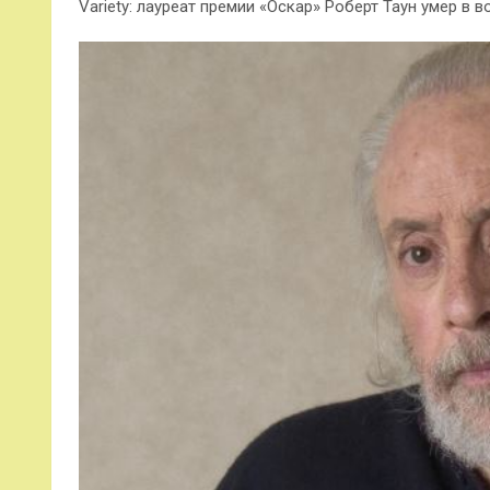
Variety: лауреат премии «Оскар» Роберт Таун умер в в