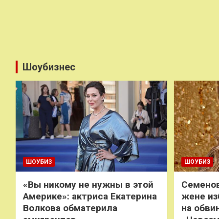
Шоубизнес
ШОУБИЗ
ШОУБИЗ
«Вы никому не нужны в этой
Семенов
Америке»: актриса Екатерина
жене из
Волкова обматерила
на обви