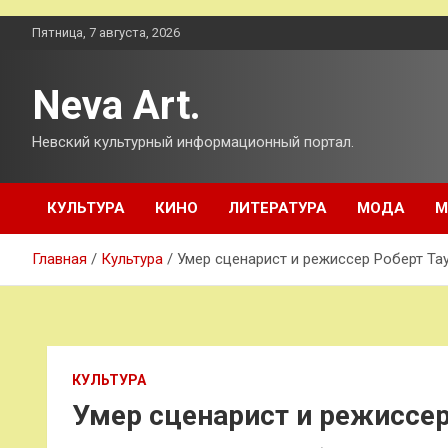
Перейти
Пятница, 7 августа, 2026
к
содержимому
Neva Art.
Невский культурный информационный портал.
КУЛЬТУРА
КИНО
ЛИТЕРАТУРА
МОДА
М
Главная
Культура
Умер сценарист и режиссер Роберт Та
КУЛЬТУРА
Умер сценарист и режиссер