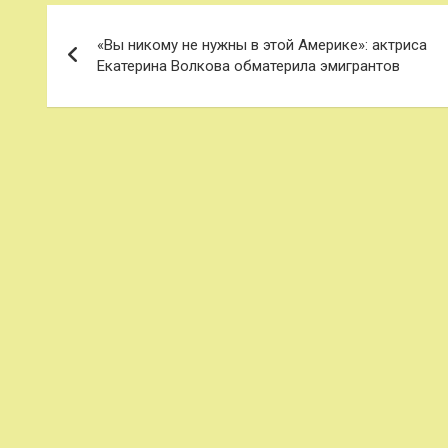
Навигация
«Вы никому не нужны в этой Америке»: актриса
по
Екатерина Волкова обматерила эмигрантов
записям