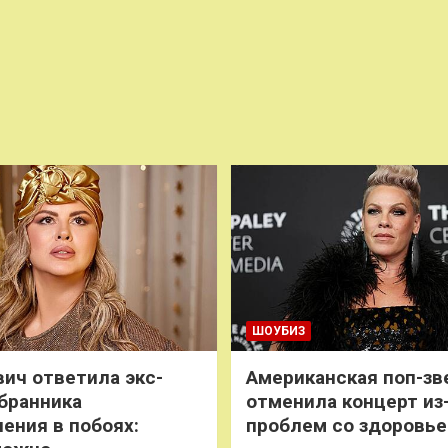
ШОУБИЗ
ич ответила экс-
Американская поп-зв
бранника
отменила концерт из
нения в побоях:
проблем со здоровь