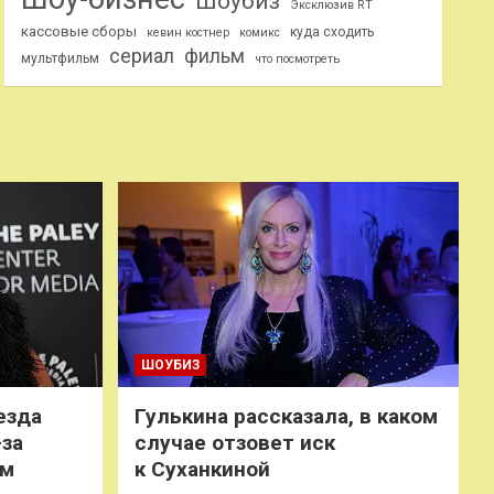
Шоубиз
Эксклюзив RT
кассовые сборы
куда сходить
кевин костнер
комикс
сериал
фильм
мультфильм
что посмотреть
ШОУБИЗ
езда
Гулькина рассказала, в каком
-за
случае отзовет иск
ем
к Суханкиной