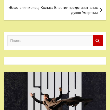
«Властелин колец: Кольца Власти» представит злых
духов Умертвии
П
о
и
с
к