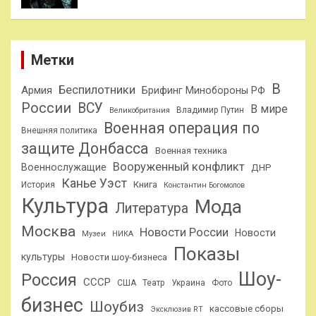
Метки
В
Беспилотники
Армия
Брифинг Минобороны РФ
России
ВСУ
В мире
Владимир Путин
Великобритания
Военная операция по
Внешняя политика
защите Донбасса
Военная техника
Вооруженный конфликт
Военнослужащие
ДНР
Канье Уэст
Книга
История
Константин Богомолов
Культура
Мода
Литература
Москва
Новости России
Новости
Музеи
НИКА
Показы
культуры
Новости шоу-бизнеса
Шоу-
Россия
СССР
США
Театр
Украина
Фото
бизнес
Шоубиз
кассовые сборы
Эксклюзив RT