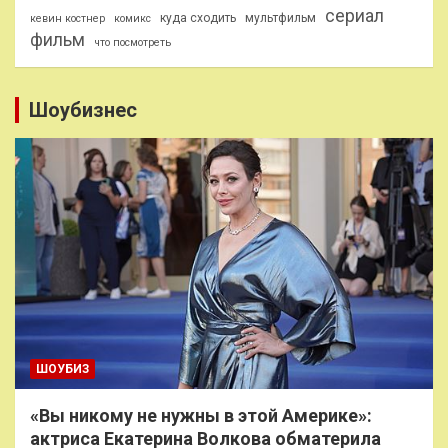
сериал
куда сходить
мультфильм
кевин костнер
комикс
фильм
что посмотреть
Шоубизнес
ШОУБИЗ
«Вы никому не нужны в этой Америке»:
актриса Екатерина Волкова обматерила