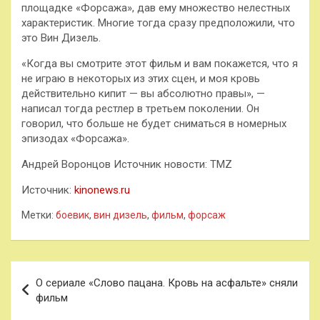
площадке «Форсажа», дав ему множество нелестных
характеристик. Многие тогда сразу предположили, что
это Вин Дизель.
«Когда вы смотрите этот фильм и вам покажется, что я
не играю в некоторых из этих сцен, и моя кровь
действительно кипит — вы абсолютно правы», —
написал тогда рестлер в третьем поколении. Он
говорил, что больше не будет сниматься в номерных
эпизодах «Форсажа».
Андрей Воронцов Источник новости: TMZ
Источник:
kinonews.ru
Метки:
боевик
,
вин дизель
,
фильм
,
форсаж
Навигация
О сериале «Слово пацана. Кровь на асфальте» сняли
по
фильм
записям