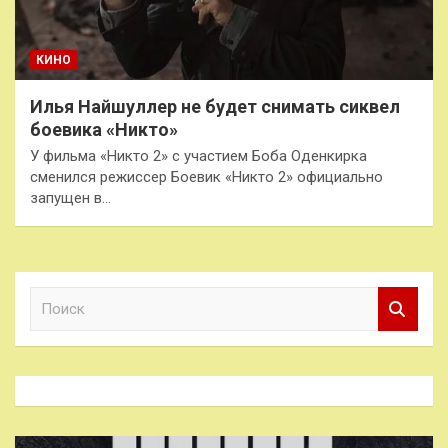
КИНО
Илья Найшуллер не будет снимать сиквел
боевика «Никто»
У фильма «Никто 2» с участием Боба Оденкирка
сменился режиссер Боевик «Никто 2» официально
запущен в…
П
о
и
с
к