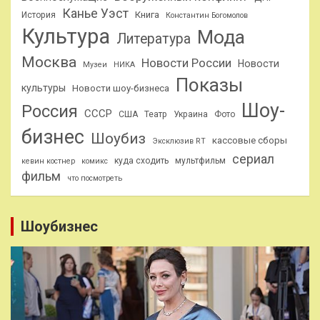
Канье Уэст
Книга
История
Константин Богомолов
Культура
Мода
Литература
Москва
Новости России
Новости
Музеи
НИКА
Показы
культуры
Новости шоу-бизнеса
Шоу-
Россия
СССР
США
Театр
Украина
Фото
бизнес
Шоубиз
кассовые сборы
Эксклюзив RT
сериал
куда сходить
мультфильм
кевин костнер
комикс
фильм
что посмотреть
Шоубизнес