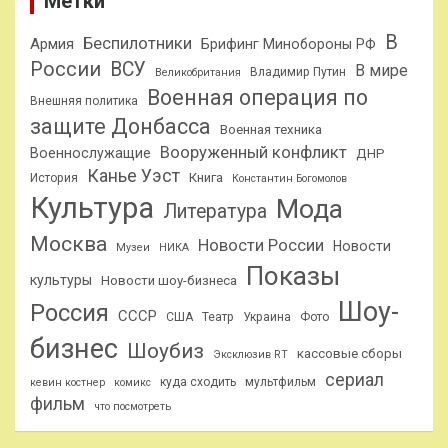
Метки
В
Беспилотники
Армия
Брифинг Минобороны РФ
России
ВСУ
В мире
Владимир Путин
Великобритания
Военная операция по
Внешняя политика
защите Донбасса
Военная техника
Вооруженный конфликт
Военнослужащие
ДНР
Канье Уэст
Книга
История
Константин Богомолов
Культура
Мода
Литература
Москва
Новости России
Новости
Музеи
НИКА
Показы
культуры
Новости шоу-бизнеса
Шоу-
Россия
СССР
США
Театр
Украина
Фото
бизнес
Шоубиз
кассовые сборы
Эксклюзив RT
сериал
куда сходить
мультфильм
кевин костнер
комикс
фильм
что посмотреть