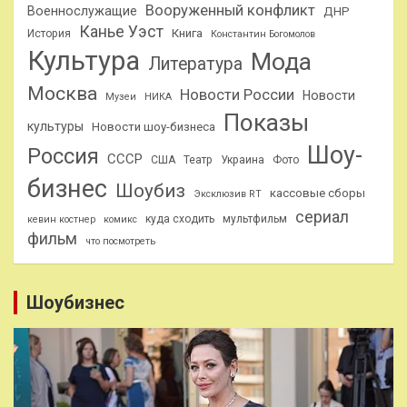
Вооруженный конфликт
Военнослужащие
ДНР
Канье Уэст
Книга
История
Константин Богомолов
Культура
Мода
Литература
Москва
Новости России
Новости
Музеи
НИКА
Показы
культуры
Новости шоу-бизнеса
Шоу-
Россия
СССР
США
Театр
Украина
Фото
бизнес
Шоубиз
кассовые сборы
Эксклюзив RT
сериал
куда сходить
мультфильм
кевин костнер
комикс
фильм
что посмотреть
Шоубизнес