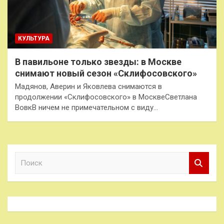
КУЛЬТУРА
В павильоне только звезды: в Москве
снимают новый сезон «Склифосовского»
Мадянов, Аверин и Яковлева снимаются в
продолжении «Склифосовского» в МосквеСветлана
ВовкВ ничем не примечательном с виду…
П
о
и
с
к