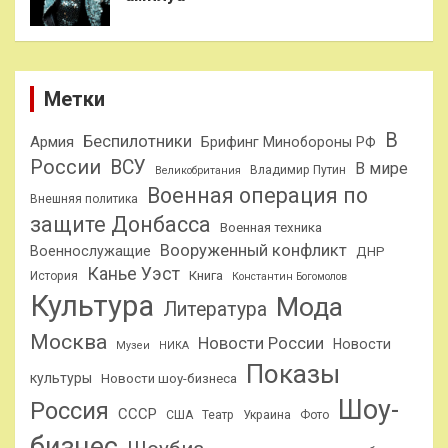
Метки
В
Беспилотники
Армия
Брифинг Минобороны РФ
России
ВСУ
В мире
Владимир Путин
Великобритания
Военная операция по
Внешняя политика
защите Донбасса
Военная техника
Вооруженный конфликт
Военнослужащие
ДНР
Канье Уэст
Книга
История
Константин Богомолов
Культура
Мода
Литература
Москва
Новости России
Новости
Музеи
НИКА
Показы
культуры
Новости шоу-бизнеса
Шоу-
Россия
СССР
США
Театр
Украина
Фото
бизнес