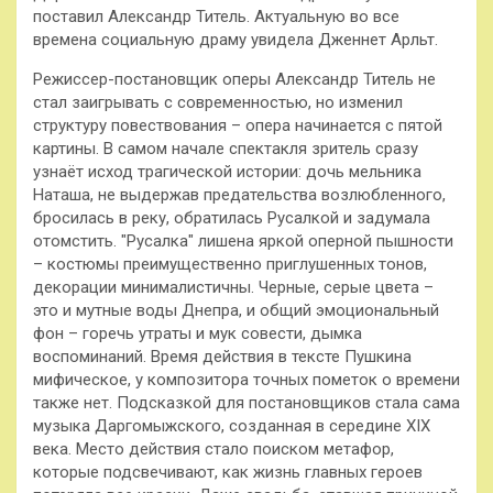
поставил Александр Титель. Актуальную во все
времена социальную драму увидела Дженнет Арльт.
Режиссер-постановщик оперы Александр Титель не
стал заигрывать с современностью, но изменил
структуру повествования – опера начинается с пятой
картины. В самом начале спектакля зритель сразу
узнаёт исход трагической истории: дочь мельника
Наташа, не выдержав предательства возлюбленного,
бросилась в реку, обратилась Русалкой и задумала
отомстить. "Русалка" лишена яркой оперной пышности
– костюмы преимущественно приглушенных тонов,
декорации минималистичны. Черные, серые цвета –
это и мутные воды Днепра, и общий эмоциональный
фон – горечь утраты и мук совести, дымка
воспоминаний. Время действия в тексте Пушкина
мифическое, у композитора точных пометок о времени
также нет. Подсказкой для постановщиков стала сама
музыка Даргомыжского, созданная в середине XIX
века. Место действия стало поиском метафор,
которые подсвечивают, как жизнь главных героев