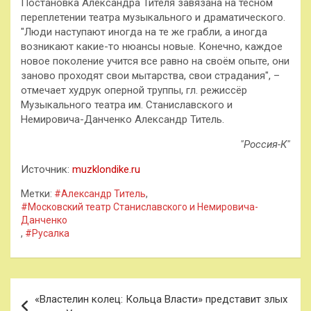
Постановка Александра Тителя завязана на тесном
переплетении театра музыкального и драматического.
"Люди наступают иногда на те же грабли, а иногда
возникают какие-то нюансы новые. Конечно, каждое
новое поколение учится все равно на своём опыте, они
заново проходят свои мытарства, свои страдания", –
отмечает худрук оперной труппы, гл. режиссёр
Музыкального театра им. Станиславского и
Немировича-Данченко Александр Титель.
"Россия-К"
Источник:
muzklondike.ru
Метки:
#Александр Титель
,
#Московский театр Станиславского и Немировича-
Данченко
,
#Русалка
Навигация
«Властелин колец: Кольца Власти» представит злых
по