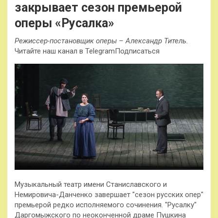
закрывает сезон премьерой
оперы «Русалка»
Режиссер-постановщик оперы – Александр Титель.
Читайте наш канал в TelegramПодписаться
Музыкальный театр имени Станиславского и
Немировича-Данченко завершает "сезон русских опер"
премьерой редко исполняемого сочинения. "Русалку"
Даргомыжского по неоконченной драме Пушкина