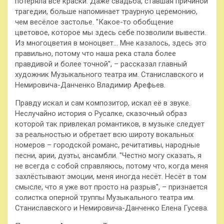
потеряла все краски. Даже свадьба, ставшая причиной
трагедии, больше напоминает траурную церемонию,
чем весёлое застолье. "Какое-то обобщение
цветовое, которое мы здесь себе позволили вывести.
Из многоцветия в моноцвет… Мне казалось, здесь это
правильно, потому что наша река стала более
правдивой и более точной", – рассказал главный
художник Музыкального театра им. Станиславского и
Немировича-Данченко Владимир Арефьев.
Правду искал и сам композитор, искал её в звуке.
Неслучайно история о Русалке, сказочный образ
которой так привлекал романтиков, в музыке следует
за реальностью и обретает всю широту вокальных
номеров – городской романс, речитативы, народные
песни, арии, дуэты, ансамбли. "Честно могу сказать, я
не всегда с собой справляюсь, потому что, когда меня
захлёстывают эмоции, меня иногда несёт. Несёт в том
смысле, что я уже вот просто на разрыв", – признается
солистка оперной труппы Музыкального театра им.
Станиславского и Немировича-Данченко Елена Гусева.