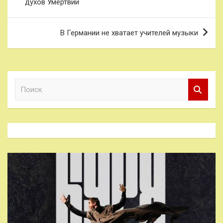
духов Умертвии
записям
В Германии не хватает учителей музыки
П
о
и
с
к