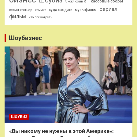
Шоубиз
кассовые сборы
Эксклюзив RT
сериал
куда сходить
мультфильм
кевин костнер
комикс
фильм
что посмотреть
Шоубизнес
ШОУБИЗ
«Вы никому не нужны в этой Америке»: