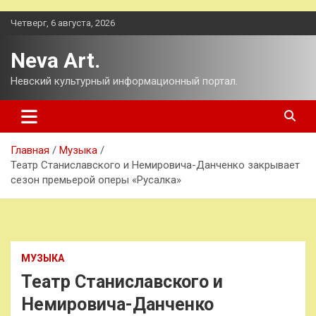
Перейти
Четверг, 6 августа, 2026
к
содержимому
Neva Art.
Невский культурный информационный портал.
Главная
Музыка
Театр Станиславского и Немировича-Данченко закрывает
сезон премьерой оперы «Русалка»
МУЗЫКА
Театр Станиславского и
Немировича-Данченко