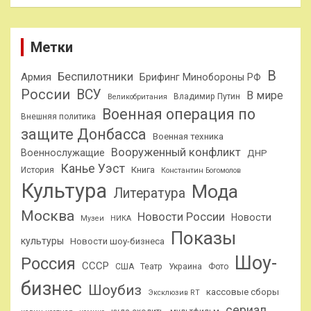
Метки
В
Беспилотники
Армия
Брифинг Минобороны РФ
России
ВСУ
В мире
Владимир Путин
Великобритания
Военная операция по
Внешняя политика
защите Донбасса
Военная техника
Вооруженный конфликт
Военнослужащие
ДНР
Канье Уэст
Книга
История
Константин Богомолов
Культура
Мода
Литература
Москва
Новости России
Новости
Музеи
НИКА
Показы
культуры
Новости шоу-бизнеса
Шоу-
Россия
СССР
США
Театр
Украина
Фото
бизнес
Шоубиз
кассовые сборы
Эксклюзив RT
сериал