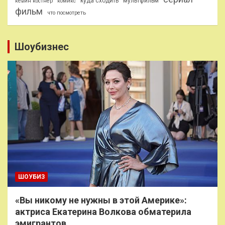
куда сходить
мультфильм
кевин костнер
комикс
фильм
что посмотреть
Шоубизнес
ШОУБИЗ
«Вы никому не нужны в этой Америке»:
актриса Екатерина Волкова обматерила
эмигрантов