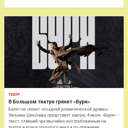
к
ТЕАТР
В Большом театре грянет «Буря»
Балет на сюжет «поздней романтической драмы»
Уильяма Шекспира представят завтра, 4 июля. «Буря» –
текст, ставший чрезвычайно востребованным на
театре в конце прошлого века и по-прежнему