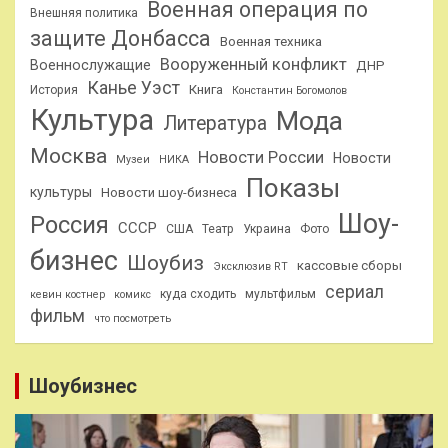
Военная операция по
Внешняя политика
защите Донбасса
Военная техника
Вооруженный конфликт
Военнослужащие
ДНР
Канье Уэст
Книга
История
Константин Богомолов
Культура
Мода
Литература
Москва
Новости России
Новости
Музеи
НИКА
Показы
культуры
Новости шоу-бизнеса
Шоу-
Россия
СССР
США
Театр
Украина
Фото
бизнес
Шоубиз
кассовые сборы
Эксклюзив RT
сериал
куда сходить
мультфильм
кевин костнер
комикс
фильм
что посмотреть
Шоубизнес